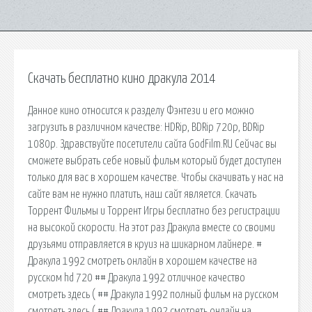
Скачать бесплатно кино дракула 2014
Данное кино относится к разделу Фэнтези и его можно
загрузить в различном качестве: HDRip, BDRip 720p, BDRip
1080p. Здравствуйте посетители сайта GodFilm.RU Сейчас вы
сможете выбрать себе новый фильм который будет доступен
только для вас в хорошем качестве. Чтобы скачивать у нас на
сайте вам не нужно платить, наш сайт является. Скачать
Торрент Фильмы и Торрент Игры бесплатно без регистрации
на высокой скорости. На этот раз Дракула вместе со своими
друзьями отправляется в круиз на шикарном лайнере. #
Дракула 1992 смотреть онлайн в хорошем качестве на
русском hd 720 ## Дракула 1992 отличное качество
смотреть здесь ( ## Дракула 1992 полный фильм на русском
смотреть здесь ( ## Дракула 1992 смотреть онлайн на