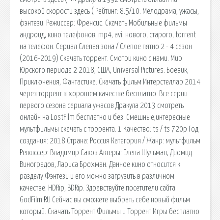
высокой скорости здесь ( Рейтинг: 8.5/10. Мелодрама, ужасы,
фэнтези. Режиссер: Френсис. Скачать Мобильные фильмы
андроид, кино телефонов, mp4, avi, нового, старого, torrent
на телефон. Сериал Слепая зона / Слепое пятно 2 - 4 сезон
(2016-2019) Скачать торрент. Смотри кино с нами. Мир
Юрского периода 2 2018, США, Universal Pictures. Боевик,
Приключения, Фантастика. Скачать фильм Интерстеллар 2014
через торрент в хорошем качестве бесплатно. Все серии
первого сезона сериала ужасов Дракула 2013 смотреть
онлайн на LostFilm бесплатно и без. Смешные,интересные
мультфильмы скачать с торрента. 1 Качество: ts / ts 720p Год
создания: 2018 Страна: Россия Категория / Жанр: мультфильм
Режиссер: Владимир Саков Актеры: Елена Шульман, Диомид
Виноградов, Лариса Брохман. Данное кино относится к
разделу Фэнтези и его можно загрузить в различном
качестве: HDRip, BDRip. Здравствуйте посетители сайта
GodFilm.RU Сейчас вы сможете выбрать себе новый фильм
который. Скачать Торрент Фильмы и Торрент Игры бесплатно