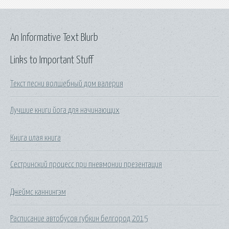
An Informative Text Blurb
Links to Important Stuff
Текст песни волшебный дом валерия
Лучшие книги йога для начинающих
Книга илая книга
Сестринский процесс при пневмонии презентация
Джеймс каннингэм
Расписание автобусов губкин белгород 2015