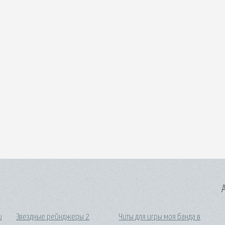
A
и
Звездные рейнджеры 2
Читы для игры моя банда в