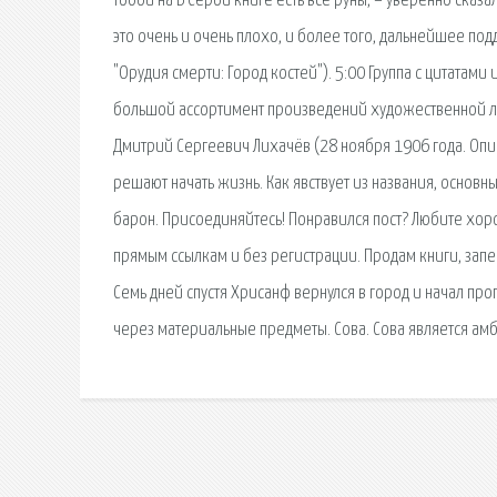
тобой на В Серой книге есть все руны, – уверенно сказ
это очень и очень плохо, и более того, дальнейшее по
"Орудия смерти: Город костей"). 5:00 Группа с цитатами
большой ассортимент произведений художественной ли
Дмитрий Сергеевич Лихачёв (28 ноября 1906 года. Оп
решают начать жизнь. Как явствует из названия, основ
барон. Присоединяйтесь! Понравился пост? Любите хоро
прямым ссылкам и без регистрации. Продам книги, запе
Семь дней спустя Хрисанф вернулся в город и начал про
через материальные предметы. Сова. Сова является амб