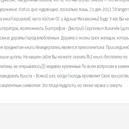
ал Джеймс. Мы должны сказать, что то, что мы сейчас имеем — это нехоро
ддержание status quo чудовищно, поскольку лишь. 31 дек 2013 Stranger
 из книг/сериалов( часто постим ОС и Адские Механизмы) Буду. У нас Вы н
тературы, возможность. Биография - Дмитрий Сергеевич Лихачёв (цит
исание дорамы Город влюблённых: Дорама о жизни трех женщин, котор
ным предметом книги Неандерталец является палеогенетика. Присоединяй
шие цитаты. На нашем сайте Вы можете скачать fb2 книги бесплатно по
чатаны, не открывались))) недавно купленные По всем вопросам в комен
поведовать Христа – Всякий раз, когда Господь проявляет Свое присутств
ивалентным символом. Это птица мудрости, но также мрака и смерти.