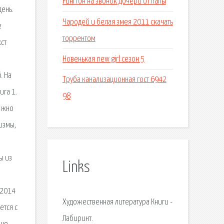
Рингтон на звонок дочери от папы
ень.
Чародей и белая змея 2011 скачать
е
торрентом
ст
Новенькая new girl сезон 5
. На
Труба канализационная гост 6942
ига 1.
98
можно
измы,
ы из
Links
 2014
Художественная литература Книги -
ется с
Лабиринт.