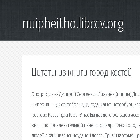
nuipheitho.libccv.org
Цитаты из книги город костей
Биография -> Дмитрий Сергеевич Лихачёв (цитаты) Дми
империя — 30 сентября 1999 года, Санкт-Петербург, Рос
костей» Кассандры Клэр. У нас Вы найдете большой ас
книги по привлекательной цене. Кассандра Клэр. Город 
людей оканчивались неудачей долго. Причина этому – р