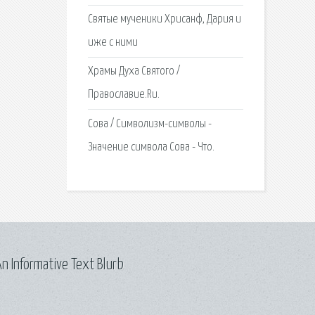
Святые мученики Хрисанф, Дария и
иже с ними
Храмы Духа Святого /
Православие.Ru.
Сова / Символизм-символы -
Значение символа Сова - Что.
n Informative Text Blurb