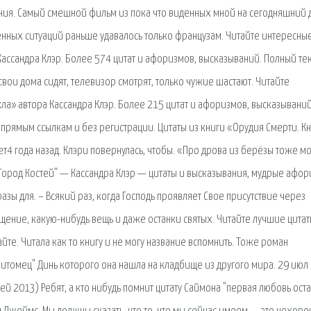
ния. Самый смешной фильм из пока что виденных мной на сегодняшний д
нных ситуаций раньше удавалось только французам. Читайте интересны
Кассандра Клэр. Более 574 цитат и афоризмов, высказываний. Полный тек
 свои дома сидят, телевизор смотрят, только чужие шастают. Читайте
кла» автора Кассандра Клэр. Более 215 цитат и афоризмов, высказываний
прямым ссылкам и без регистрации. Цитаты из книги «Орудия Смерти. Кн
ет4 года назад. Клэри повернулась, чтобы. «Про дрова из берёзы тоже 
 Город Костей” — Кассандра Клэр — цитаты и высказывания, мудрые афор
зы для. – Всякий раз, когда Господь проявляет Свое присутствие через
ение, какую-нибудь вещь и даже останки святых. Читайте лучшие цитат
йте. Читала как то книгу и не могу название вспомнить. Тоже роман
итомец" Динь которого она нашла на кладбище из другого мира. 29 июл
тей 2013) Ребят, а кто нибудь помнит цитату Саймона "первая любовь оста