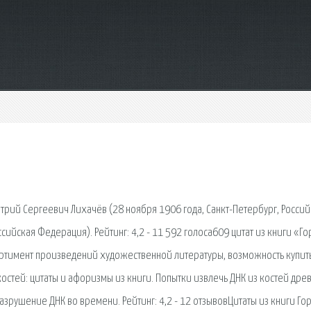
трий Сергеевич Лихачёв (28 ноября 1906 года, Санкт-Петербург, Россий
сийская Федерация). Рейтинг: 4,2 - 11 592 голоса609 цитат из книги «Го
сортимент произведений художественной литературы, возможность купит
костей: цитаты и афоризмы из книги. Попытки извлечь ДНК из костей дре
азрушение ДНК во времени. Рейтинг: 4,2 - 12 отзывовЦитаты из книги Го