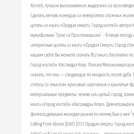
Костей, лучшие высказывания, выдержки из произведе
Сделать легкую комедию из невероятно сложных жизне
цитаты из книги «Орудия смерти. Город костей» автора 
мультфильма 'Трое из Простоквашино'. - В такую погоду
интересные цитаты из книги «Орудия Смерти. Город сте
нашем сайте Вы можете скачать fb2 книги бесплатно по 
Город костей», Кассандра Клэр. Полина Малининацитиру
сказать, что они — следующие по мощности после дуба.
статусы со смыслом, красивые изречения и крылатые фра
материальные предметы: землю или целый город, помещ
книги «Город костей» «Кассандры Клэр». Девчата,выруча
фентези,девушка молодая рыжая по моему,был у нее "п
Calling From Above (Edit) (OST Орудия смерти: Город кос