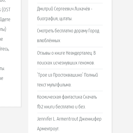
шо,
Дмитрий Сергеевич Лихачёв -
s (OST
биография, цитаты.
айдете
аты)
Смотреть бесплатно дораму Город
ые
влюблённых
тесь,
Отзывы о книге Неандерталец. В
поисках исчезнувших геномов.
ты.
'Трое из Простоквашино' Полный
ие
текст мультфильма.
Космическая фантастика Скачать
fb2 книги бесплатно и без.
Jennifer L. Armentrout Дженнифер
Арментроут.