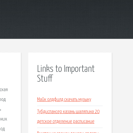
Links to Important
Stuff
ская
род
Майк олдфилд скачать музыку
ь
Тубдиспансер казань шаляпина 20
вних
детское отделение расписание
род