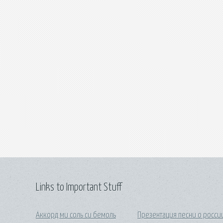
Links to Important Stuff
Аккорд ми соль си бемоль
Презентация песни о росси