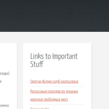
Links to Important
Stuff
каждый
се
Онегин фитнес клуб расписание
Расписание поездов по украине
наличие свободных мест
грамма