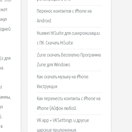
о. Этот
ожет
Перенос контактов с iPhone на
инул
Android.
редней
Huawei HiSuite для синхронизации
с ПК. Скачать HiSuite.
Zune скачать бесплатно Программа
5s для
Zune для Windows.
на.
Как скачать музыку на iPhone.
Инструкция.
И
раммы,
Как перенести контакты с iPhone на
ал
iPhone (Айфон любой.
5.
VK app + VKSettings и другие
 в
царские приложения.