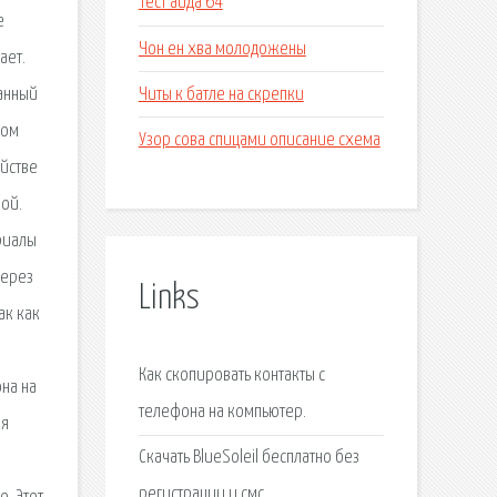
Тест аида 64
e
Чон ен хва молодожены
ает.
Читы к батле на скрепки
данный
ном
Узор сова спицами описание схема
йстве
мой.
риалы
Через
Links
ак как
Как скопировать контакты с
на на
телефона на компьютер.
ля
Скачать BlueSoleil бесплатно без
регистрации и смс.