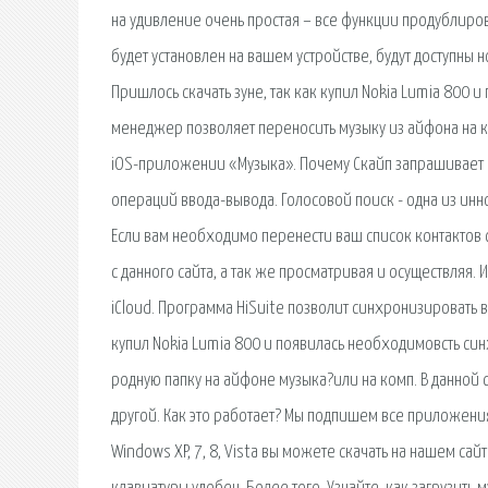
на удивление очень простая – все функции продублиро
будет установлен на вашем устройстве, будут доступны
Пришлось скачать зуне, так как купил Nokia Lumia 800
менеджер позволяет переносить музыку из айфона на к
iOS-приложении «Музыка». Почему Скайп запрашивает 
операций ввода-вывода. Голосовой поиск - одна из инн
Если вам необходимо перенести ваш список контактов
с данного сайта, а так же просматривая и осуществляя.
iCloud. Программа HiSuite позволит синхронизировать 
купил Nokia Lumia 800 и появилась необходимовсть син
родную папку на айфоне музыка?или на комп. В данной 
другой. Как это работает? Мы подпишем все приложени
Windows XP, 7, 8, Vista вы можете скачать на нашем сайт