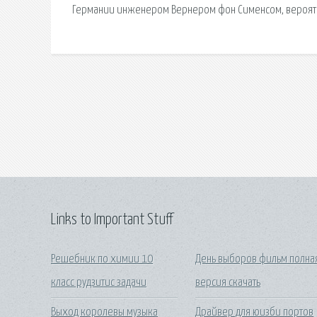
Германии инженером Вернером фон Сименсом, вероятн
Links to Important Stuff
Решебник по химии 10
День выборов фильм полна
класс рудзитис задачи
версия скачать
Выход королевы музыка
Драйвер для юизби портов