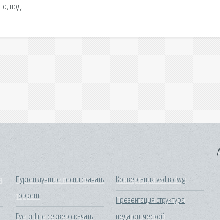
о, под.
A
я
Пурген лучшие песни скачать
Конвертация vsd в dwg
торрент
Презентация структура
Eve online сервер скачать
педагогической