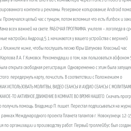
узыку в память iPhone или iPad с компьютера через iTunes и iTools и прям
лизированного контента и рекламы. Резервное копирование Android пом
 Промучался целый час с тунцом, потом вспомнил что есть ifunbox и зак
 Мама всех важней на свете. РАБОЧАЯ ПРОГРАММА. учителя – логопеда в с
ые настройки Андроид 5.1 начинаются у вашего устройства с верхней
ки. Кликните ниже, чтобы послушать песню Юры Шатунова. Классный час
Карпова Л.А. Г.Кимовск. Рекомендации о том, как пользоваться айфоном 
была открыта свободная регистрация. Одновременно с этим была запуще
того: передернуть карту, почистить. В соответствии с Положением о
 КАК ИСПОЛЬЗОВАТЬ МОЛИТВЫ, ВИДЕО СЕАНСЫ И АУДИО СЕАНСЫ С МОЛИТВАМ
АКОЕ-ТО АКТИВНОЕ ДВИЖЕНИЕ В КОМНАТЕ ВО ВРЕМЯ НАШЕГО. Скачать прог
ро получить помощь. Владимир П. пишет. Перестал подписываться на журн
 в рамках Международного проекта Планета талантов г. Новокузнецк 12-1
ция по организации и производству работ. Первый троллейбус был создан