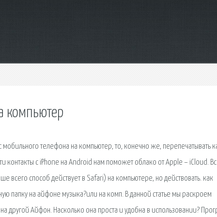
на компьютер
с мобильного телефона на компьютер, то, конечно же, перепечатывать 
и контакты с iPhone на Android нам поможет облако от Apple – iCloud. В
е всего способ действует в Safari) на компьютере, но действовать. как
ую папку на айфоне музыка?или на комп. В данной статье мы раскроем
на другой Айфон. Насколько она проста и удобна в использовании? Про