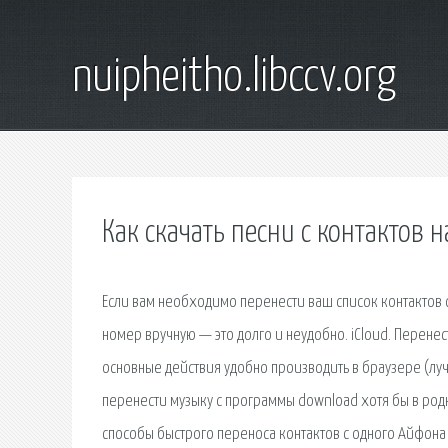
nuipheitho.libccv.org
Как скачать песни с контактов 
Если вам необходимо перенести ваш список контактов 
номер вручную — это долго и неудобно. iCloud. Перенест
основные действия удобно производить в браузере (лучш
перенести музыку с программы download хотя бы в родн
способы быстрого переноса контактов с одного Айфона 