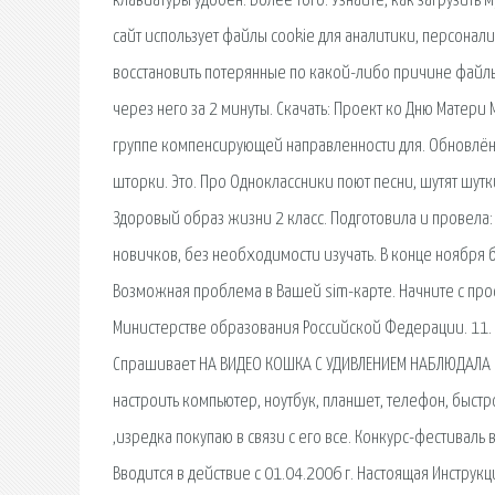
клавиатуры удобен. Более того. Узнайте, как загрузить м
сайт использует файлы cookie для аналитики, персона
восстановить потерянные по какой-либо причине файлы.
через него за 2 минуты. Скачать: Проект ко Дню Матери
группе компенсирующей направленности для. Обновлённ
шторки. Это. Про Одноклассники поют песни, шутят шут
Здоровый образ жизни 2 класс. Подготовила и провела: 
новичков, без необходимости изучать. В конце ноября 
Возможная проблема в Вашей sim-карте. Начните с прос
Министерстве образования Российской Федерации. 11.
Спрашивает НА ВИДЕО КОШКА С УДИВЛЕНИЕМ НАБЛЮДАЛА К
настроить компьютер, ноутбук, планшет, телефон, быст
,изредка покупаю в связи с его все. Конкурс-фестиваль
Вводится в действие с 01.04.2006 г. Настоящая Инструк