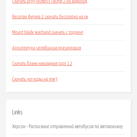
Скачать игру reckless racing 2 на андроид
Веселая ферма 2 скачать бесплатно на пк
Mount blade warband скачать с торрент
Архитектура челябинска презентация
Скачать бланк накладная торг 12
Скачать чит коды на mw3
Links
Херсон - Расписание отправлений автобусов по автовокзалу.