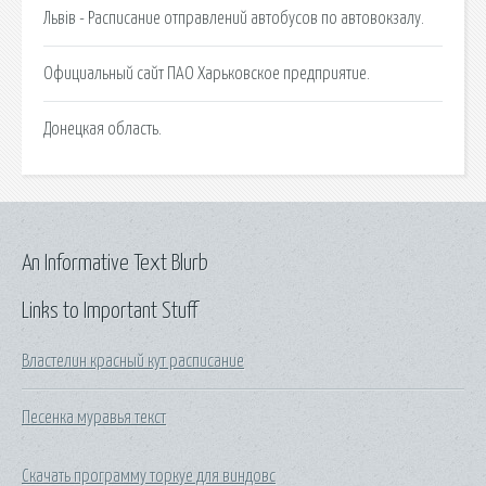
Львів - Расписание отправлений автобусов по автовокзалу.
Официальный сайт ПАО Харьковское предприятие.
Донецкая область.
An Informative Text Blurb
Links to Important Stuff
Властелин красный кут расписание
Песенка муравья текст
Скачать программу торкуе для виндовс