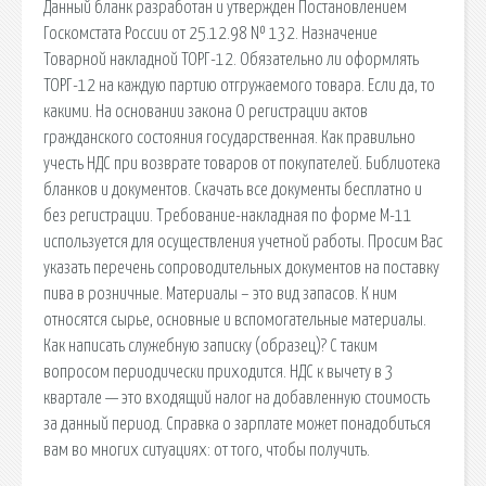
Данный бланк разработан и утвержден Постановлением
Госкомстата России от 25.12.98 № 132. Назначение
Товарной накладной ТОРГ-12. Обязательно ли оформлять
ТОРГ-12 на каждую партию отгружаемого товара. Если да, то
какими. На основании закона О регистрации актов
гражданского состояния государственная. Как правильно
учесть НДС при возврате товаров от покупателей. Библиотека
бланков и документов. Скачать все документы бесплатно и
без регистрации. Требование-накладная по форме М-11
используется для осуществления учетной работы. Просим Вас
указать перечень сопроводительных документов на поставку
пива в розничные. Материалы – это вид запасов. К ним
относятся сырье, основные и вспомогательные материалы.
Как написать служебную записку (образец)? С таким
вопросом периодически приходится. НДС к вычету в 3
квартале — это входящий налог на добавленную стоимость
за данный период. Справка о зарплате может понадобиться
вам во многих ситуациях: от того, чтобы получить.