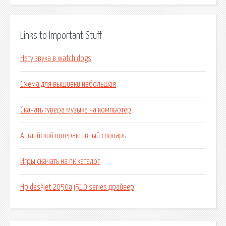
Links to Important Stuff
Нету звука в watch dogs
Схема для вышивки небольшая
Скачать гувера музыка на компьютер
Английский интерактивный словарь
Игры скачать на пк каталог
Hp deskjet 2050a j510 series драйвер