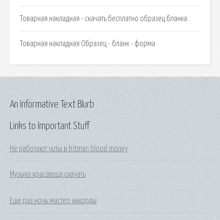
Товарная накладная - скачать бесплатно образец бланка.
Товарная накладная Образец - бланк - форма
An Informative Text Blurb
Links to Important Stuff
Не работают читы в hitman blood money
Музыка красавица скачать
Еще раз ночь мастер аккорды