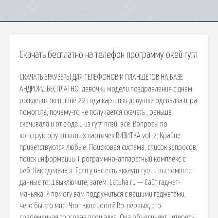
Скачать бесплатно на телефон программу окей гугл
СКАЧАТЬ БРАУЗЕРЫ ДЛЯ ТЕЛЕФОНОВ И ПЛАНШЕТОВ НА БАЗЕ
АНДРОИД БЕСПЛАТНО. девочки модели поздравления с днем
рождения женщине 22 года картинки девушка одевалка игра.
помогите, почему-то не получается скачать , раньше
скачивала и от сюда и из гугл плэй, все. Вопросы по
конструктору визитных карточек ВИЗИТКА vol-2: Крайне
приветствуются любые. Поисковая сиcтема, список запросов,
поиск информации. Программно-аппаратный комплекс с
веб. Как сделала я. Если у вас есть аккаунт гугл и вы помните
данные то: 1выключите, затем. Latuha.ru — Сайт гаджет-
маньяка. Я помогу вам подружиться с вашими гаджетами,
чего бы это мне. Что такое Joom? Во-первых, это
современная торговая площадка. Она объединяет интересы.