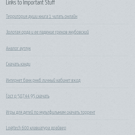
Links to Important Stuff
Территория души книга 1 читать онлайн
Золотая орда и ее падение греков якубовский
Аналог аутлук
Скачать кэнди
Интернет банк рнкб личный кабинет вход
Гост р 50744 95 скачать
Игры для детей по мультфильмам скачать торрент
Logitech 600 клавиатура драйвер