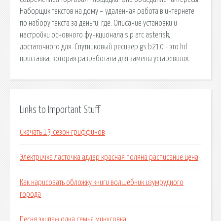
Наборщик текстов на дому – удаленная работа в интернете
по набору текста за деньги: где. Описание установки и
настройки основного функционала sip атс asterisk,
достаточного для. Спутниковый ресивер gs b210 - это hd
приставка, которая разработана для замены устаревших.
Links to Important Stuff
Скачать 13 сезон гриффинов
Электричка ласточка адлер красная поляна расписание цена
Как нарисовать обложку книги волшебник изумрудного
города
Песня экипаж одна семья минусовка