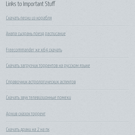
Links to Important Stuff
Скачать песни из корабля
Анапа сызрань поезд расписание
Freecommander xe x64 скачать
Скачать загрузчик торрентов на русском языке
Справочник астрологических аспектов
Скачать звук телевизионные помехи
Архив сказок торрент
Скачать драки на 2 на пк