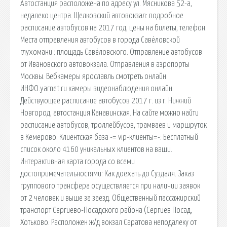
Автостанция расположена по адресу ул. Мясникова 52-а,
недалеко центра. Щелковский автовокзал: подробное
расписание автобусов на 2017 год, цены на билеты, телефон.
Места отправления автобусов в города Савёловской
глухомани : площадь Савёловского. Отправление автобусов
от Ивановского автовокзала. Отправления в аэропорты
Москвы. Вебкамеры ярославль смотреть онлайн
ИНФО.yarnet.ru камеры видеонаблюдения онлайн.
Действующее расписание автобусов 2017 г. из г. Нижний
Новгород, автостанция Канавинская. На сайте можно найти
расписание автобусов, троллейбусов, трамваев и маршруток
в Кемерово. Клиентская база -= vip-клиенты=-: Бесплатный
список около 4160 уникальных клиентов на ваши.
Интерактивная карта города со всеми
достопримечательностями: Как доехать до Суздаля. Заказ
группового трансфера осуществляется при наличии заявок
от 2 человек и выше за заезд. Общественный пассажирский
транспорт Сергиево-Посадского района (Сергиев Посад,
Хотьково. Расположен ж/д вокзал Саратова неподалеку от