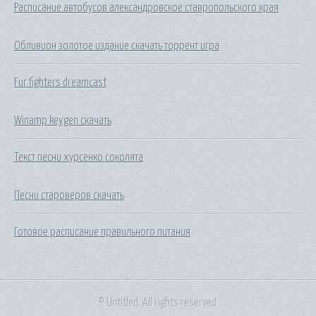
Расписание автобусов александровское ставропольского края
Обливион золотое издание скачать торрент игра
Fur fighters dreamcast
Winamp keygen скачать
Текст песни хурсенко соколята
Песни староверов скачать
Готовое расписание правильного питания
© Untitled. All rights reserved.