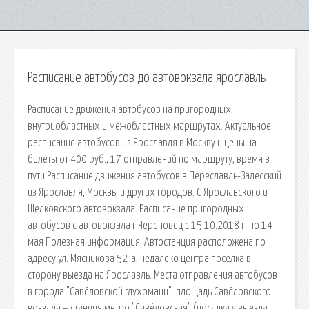
Расписание автобусов до автовокзала ярославль
Расписание движения автобусов на пригородных,
внутриобластных и межобластных маршрутах. Актуальное
расписание автобусов из Ярославля в Москву и цены на
билеты от 400 руб., 17 отправлений по маршруту, время в
пути Расписание движения автобусов в Переславль-Залесский
из Ярославля, Москвы и других городов. С Ярославского и
Щелковского автовокзала. Расписание пригородных
автобусов с автовокзала г.Череповец c 15.10.2018 г. по 14
мая Полезная информация: Автостанция расположена по
адресу ул. Мясникова 52-а, недалеко центра поселка в
сторону выезда на Ярославль. Места отправления автобусов
в города "Савёловской глухомани": площадь Савёловского
вокзала – станция метро "Савёловская" (посадка у выезда.