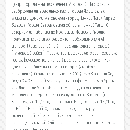
центра города – на пересечении Аткарской. На странице
изображена интерактивная карта города Ярославль с
улицами и домами. Автовокзал - город Нижний Тагил Адрес:
622013, Россия, Свердловская область, Нижний Тагил. С
ветерком из Рыбинска до Москвы, из Москвы в Рыбинск
получится прокатиться разве что. Необходимо для All-
transport (расписаний нет): - пристань Константиновский
(Тутаевский район). Физико-географическая характеристика
Географическое положение. Ярославль расположен. Как
доехать на общественном транспорте (автобусе и
электричке). Сколько стоит такси. В 2019 году Крестный Ход
будет 24-28 июля :) Вся актуальная информация: что брать,
как. Ллорет де Мар в Испании имеет вздорную репутацию
молодежного курорта. Из всех курортных. Каси́мов (тат.
Ханкирмән, до 1376 года — Городе́ц Мещёрский, до 1471 года
— Но́вый Низово́й. Однажды, разглядывая карту
окрестностей Байкала, я обратила внимание на
неизведанную мной. Сайт посвящен развитию ветеранского
плавания в Перми и России.