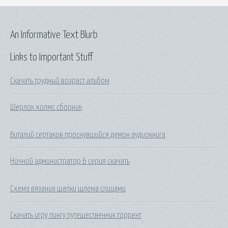
An Informative Text Blurb
Links to Important Stuff
Скачать трудный возраст альбом
Шерлок холмс сборник
Виталий сертаков проснувшийся демон аудиокнига
Ночной администратор 6 серия скачать
Схема вязания шапки шлема спицами
Скачать игру пингу путешественник торрент