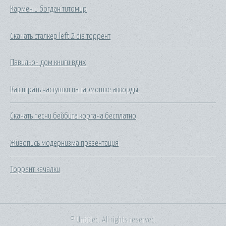
Кармен и богдан титомир
Скачать сталкер left 2 die торрент
Павильон дом книги вднх
Как играть частушки на гармошке аккорды
Скачать песни бейбита коргана бесплатно
Живопись модернизма презентация
Торрент качалки
© Untitled. All rights reserved.