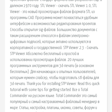
далеком 1970 году. STL Viewer - скачать STL Viewer 1.0, STL
Viewer - это новый просмотрщик файлов формата STL из
программы CAD. Программа может похвастаться удобным
интерфейсом и возможностью редактирования проектов.
Способы открытия sig-файлов. Большинство документов с
таким расширением относится к файлам электронно-
цифровых подписей, которые активно используются в
корпоративной и государственной. STP Viewer 2.3 - Скачать
STP Viewer Абсолютно бесплатный и простой в
использовании просмотрщик файлов. 20 лучших
программных инструментов для 3d-печати (в основном
бесплатных). Для начинающих и опытных пользователей,
которым нужнен слайсер, чтобы подготовить stl-файлы для
3d-печати. Thank you for installing STP Viewer: Read this quick
tutorial with some tips for getting started. Все о Total
Commander на русском языке. Total Commander это самый
популярный и самый настраиваемый файловый менеджер в
мире. Статьи, настройка, плагины, иконки, советы, форум и