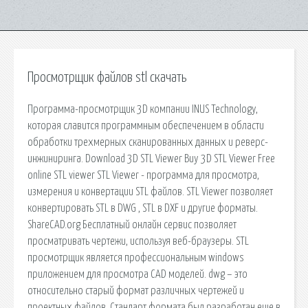
Просмотрщик файлов stl скачать
Программа-просмотрщик 3D компании INUS Technology,
которая славится программным обеспечением в области
обработки трехмерных сканированных данных и реверс-
инжиниринга. Download 3D STL Viewer Buy 3D STL Viewer Free
online STL viewer STL Viewer - программа для просмотра,
измерения и конвертации STL файлов. STL Viewer позволяет
конвертировать STL в DWG , STL в DXF и другие форматы.
ShareCAD.org Бесплатный онлайн сервис позволяет
просматривать чертежи, используя веб-браузеры. STL
просмотрщик является профессиональным windows
приложением для просмотра CAD моделей. dwg – это
относительно старый формат различных чертежей и
проектных файлов. Стандарт формата был разработан еще в