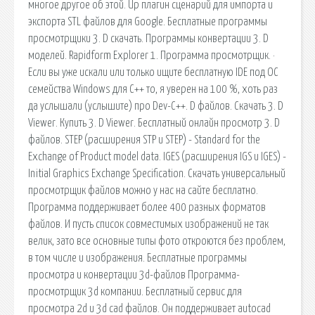
многое другое об этой. Up плагин сценарий для импорта и
экспорта STL файлов для Google. Бесплатные программы
просмотрщики 3. D скачать. Программы конвертации 3. D
моделей. Rapidform Explorer 1. Программа просмотрщик. ·
Если вы уже искали или только ищите бесплатную IDE под ОС
семейства Windows для C++ то, я уверен на 100 %, хоть раз
да услышали (услышите) про Dev-C++. D файлов. Скачать 3. D
Viewer. Купить 3. D Viewer. Бесплатный онлайн просмотр 3. D
файлов. STEP (расширения STP и STEP) - Standard for the
Exchange of Product model data. IGES (расширения IGS и IGES) -
Initial Graphics Exchange Specification. Скачать универсальный
просмотрщик файлов можно у нас на сайте бесплатно.
Программа поддерживает более 400 разных форматов
файлов. И пусть список совместимых изображений не так
велик, зато все основные типы фото откроются без проблем,
в том числе и изображения. Бесплатные программы
просмотра и конвертации 3d-файлов Программа-
просмотрщик 3d компании. Бесплатный сервис для
просмотра 2d и 3d cad файлов. Он поддерживает autocad