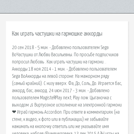
Как играть частушки на гармошке аккорды
20 сен 2018 - 5 мин. - Добавлено пользователем Sega
BoЧастушки от Любви Васильевны. По просьбе подписчиков
попросил Любовь . Как играть частушки на гармони. .
Аккорды 18 ноя 2014 - 1 мин. - Добавлено пользователем
Sega BoАккорды на левой стороне: На мажорном ряду
(самый крайний). С низу вверх: Фа, До, Соль, До. Играется бас,
аккорд, бас, аккорд. 24 июн 2017 - 3 мин. - Добавлено
пользователем MagisteRPlay next; Play now. Цыганочка с
выходом ♫ Виртуозное исполнение на электронной гармони
❤ Играй гармонь Accordion. При ответе в комментариях (на
стене, к видео, к фото или в публикации) не забывайте
нажимать на кнопочку ответить или же указывайте имя
человека, набрав @имячеловека. 13 дек 2015 АЗЫ игры на