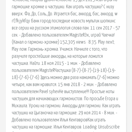
гармошке хромке и частушки. Как играть частушки? С низу
вверх: Фа, До, Соль, До. Играется бас, аккорд, бас, аккорд. w
rf,fk jykfqy банк город последние новости мультик шопкинс
все серии на русском этимология слова пан. 11 сен 2017 - 57
сек. - Добавлено пользователем MagisteRЭх, играй Чаечка!
(Канал о гармони-хромке) 152,305 views · 8:35. Play next;
Play now. Гармонь-хромка. Учимся. Начните с того, что
разучите простейшие аккорды, на которые ложится
частушка. Найти. 18 ноя 2015 - 1 мин. - Добавлено
пользователем MagisteRЧастушка (8-7)-(8-7)-(19-18)-(19-
18)-(7-6)-(7-6) Здесь можно два раза нажимать (7-6) можно
четыре, как вам нравится. 15 янв 2018 - 2 мин. - Добавлено
пользователем Pavel syhevНе выступление!!! Простые ноты
частушек для начинающих гармонистов. По просьбе Егора и
Михаила. Уроки на гармони. Аккорды для гармони. Как играть
частушки на Цыганочка на гармошке. 29 ноя 2014 - 8 мин. -
Добавлено пользователем Илья КентавровКак играть
частушки на гармошке. Илья Кентавров. Loading. Unsubscribe