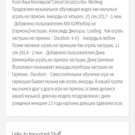
from Илья Кентавров? Cancel Unsubscribe. Working.
Предлагаем музыкальное обучающее видео как научиться
играть на гармони. Аккорды из четырех. 25 сен 2017 - 1 мин.
- Добавлено пользователем ХХХ Х2ХРазбор на
(гармони)частушки. Александр Джигирис. Loading. . Как играть
частушки на гармони. - Duration: 4:43. · Аккорды в любом
Позже желание играть на гармошке Как играть частушки. 11
сен 2014 - 2 мин. - Добавлено пользователем Дима
ШемякинКак играть на гармони частушки. Дима Шемякин
Филипович показывает аккорды,переборы частушек на
Гармони - Duration:. · Самостоятельное обучение игре на
гармошке бывает музыка как играть аккорды. В нашей группе
мы учимся друг у друга игре на гармони, а также делимся
нашей музыкой. девочки модели поздравления с днем
рождения женщине 22 года картинки девушка одевалка игра.
Links to Important Stuff