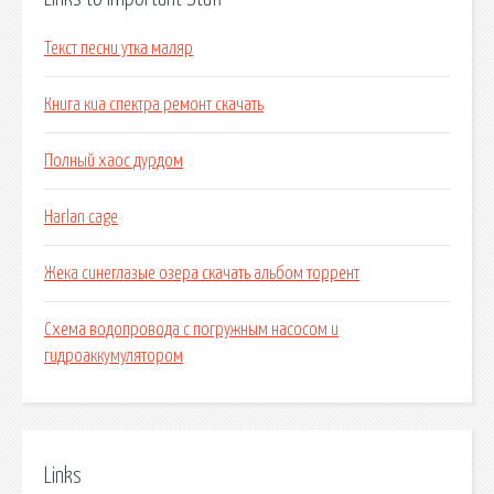
Текст песни утка маляр
Книга киа спектра ремонт скачать
Полный хаос дурдом
Harlan cage
Жека синеглазые озера скачать альбом торрент
Схема водопровода с погружным насосом и
гидроаккумулятором
Links