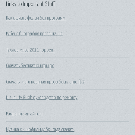
Links to Important Stuff
Как скачать фильм без программ
Рубенс биография презентация
Тухлое мясо 2011 торрент
Скачать бесплатно игры рс
Скачать книги военная проза бесплатно fb2
Hisun utv 800h руководство по ремонту
Рамка штамп а4 гост
Музыка к кинофильму бригада скачать