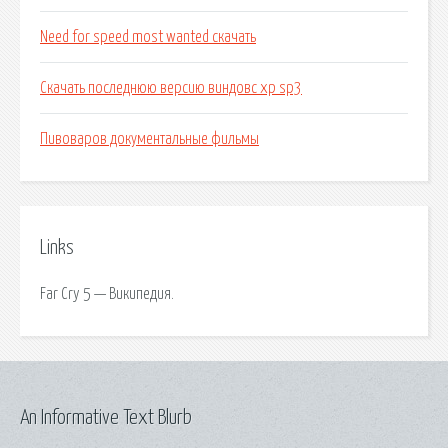
Need for speed most wanted скачать
Скачать последнюю версию виндовс xp sp3
Пивоваров документальные фильмы
Links
Far Cry 5 — Википедия.
An Informative Text Blurb