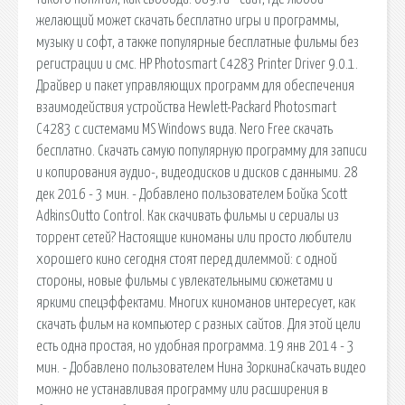
желающий может скачать бесплатно игры и программы,
музыку и софт, а также популярные бесплатные фильмы без
регистрации и смс. HP Photosmart C4283 Printer Driver 9.0.1.
Драйвер и пакет управляющих программ для обеспечения
взаимодействия устройства Hewlett-Packard Photosmart
C4283 с системами MS Windows вида. Nero Free скачать
бесплатно. Скачать самую популярную программу для записи
и копирования аудио-, видеодисков и дисков с данными. 28
дек 2016 - 3 мин. - Добавлено пользователем Бойка Scott
AdkinsOutto Control. Как скачивать фильмы и сериалы из
торрент сетей? Настоящие киноманы или просто любители
хорошего кино сегодня стоят перед дилеммой: с одной
стороны, новые фильмы с увлекательными сюжетами и
яркими спецэффектами. Многих киноманов интересует, как
скачать фильм на компьютер с разных сайтов. Для этой цели
есть одна простая, но удобная программа. 19 янв 2014 - 3
мин. - Добавлено пользователем Нина ЗоркинаСкачать видео
можно не устанавливая программу или расширения в