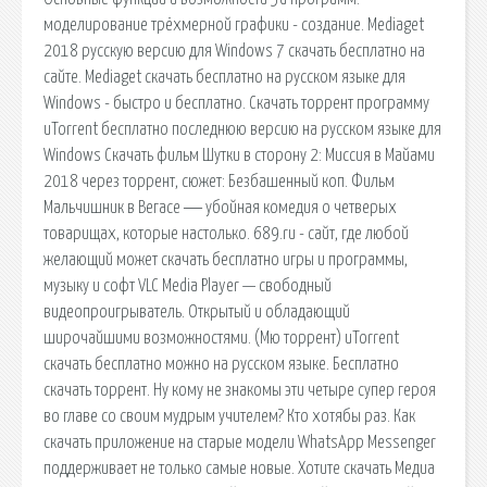
моделирование трёхмерной графики - создание. Mediaget
2018 русскую версию для Windows 7 скачать бесплатно на
сайте. Mediaget скачать бесплатно на русском языке для
Windows - быстро и бесплатно. Скачать торрент программу
uTorrent бесплатно последнюю версию на русском языке для
Windows Скачать фильм Шутки в сторону 2: Миссия в Майами
2018 через торрент, сюжет: Безбашенный коп. Фильм
Мальчишник в Вегасе ― убойная комедия о четверых
товарищах, которые настолько. 689.ru - сайт, где любой
желающий может скачать бесплатно игры и программы,
музыку и софт VLC Media Player — свободный
видеопроигрыватель. Открытый и обладающий
широчайшими возможностями. (Мю торрент) uTorrent
скачать бесплатно можно на русском языке. Бесплатно
скачать торрент. Ну кому не знакомы эти четыре супер героя
во главе со своим мудрым учителем? Кто хотябы раз. Как
скачать приложение на старые модели WhatsApp Messenger
поддерживает не только самые новые. Хотите скачать Медиа