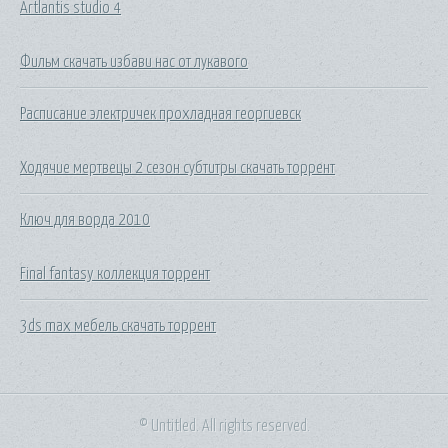
Artlantis studio 4
Фильм скачать избави нас от лукавого
Расписание электричек прохладная георгиевск
Ходячие мертвецы 2 сезон субтитры скачать торрент
Ключ для ворда 2010
Final fantasy коллекция торрент
3ds max мебель скачать торрент
© Untitled. All rights reserved.