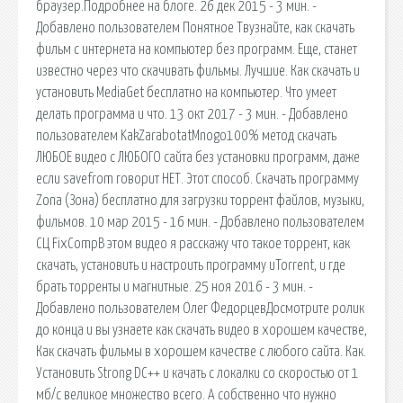
браузер.Подробнее на блоге. 26 дек 2015 - 3 мин. -
Добавлено пользователем Понятное Твузнайте, как скачать
фильм с интернета на компьютер без программ. Еще, станет
известно через что скачивать фильмы. Лучшие. Как скачать и
установить MediaGet бесплатно на компьютер. Что умеет
делать программа и что. 13 окт 2017 - 3 мин. - Добавлено
пользователем KakZarabotatMnogo100% метод скачать
ЛЮБОЕ видео с ЛЮБОГО сайта без установки программ, даже
если savefrom говорит НЕТ. Этот способ. Скачать программу
Zona (Зона) бесплатно для загрузки торрент файлов, музыки,
фильмов. 10 мар 2015 - 16 мин. - Добавлено пользователем
СЦ FixCompВ этом видео я расскажу что такое торрент, как
скачать, установить и настроить программу uTorrent, и где
брать торренты и магнитные. 25 ноя 2016 - 3 мин. -
Добавлено пользователем Олег ФедорцевДосмотрите ролик
до конца и вы узнаете как скачать видео в хорошем качестве,
Как скачать фильмы в хорошем качестве с любого сайта. Как.
Установить Strong DC++ и качать с локалки со скоростью от 1
мб/с великое множество всего. А собственно что нужно