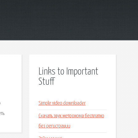
Links to Important
Stuff
о
Simple video downloader
ть.
Скачать звук метронома бесплатно
без регистрации