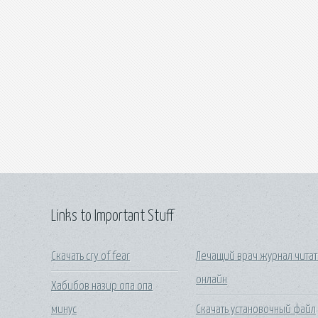
Links to Important Stuff
Скачать cry of fear
Лечащий врач журнал читат
онлайн
Хабибов назир опа опа
минус
Скачать установочный файл