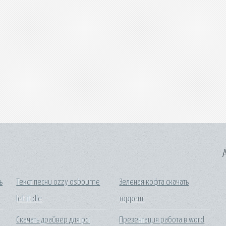
A
ь
Текст песни ozzy osbourne
Зеленая кофта скачать
let it die
торрент
Скачать драйвер для pci
Презентация работа в word