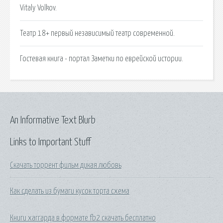
Vitaly Volkov.
Театр 18+ первый независимый театр современной.
Гостевая книга - портал Заметки по еврейской истории.
An Informative Text Blurb
Links to Important Stuff
Скачать торрент фильм дикая любовь
Как сделать из бумаги кусок торта схема
Книги хаггарда в формате fb2 скачать бесплатно