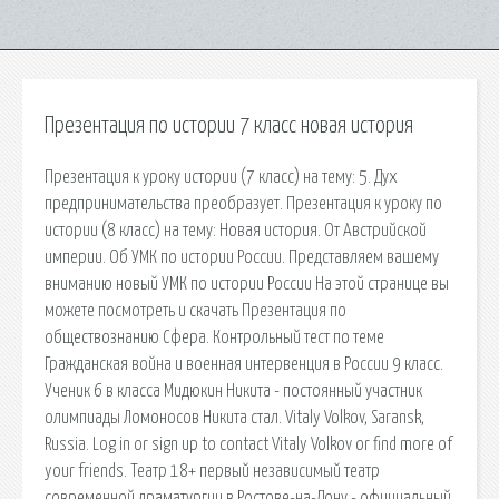
Презентация по истории 7 класс новая история
Презентация к уроку истории (7 класс) на тему: 5. Дух
предпринимательства преобразует. Презентация к уроку по
истории (8 класс) на тему: Новая история. От Австрийской
империи. Об УМК по истории России. Представляем вашему
вниманию новый УМК по истории России На этой странице вы
можете посмотреть и скачать Презентация по
обществознанию Сфера. Контрольный тест по теме
Гражданская война и военная интервенция в России 9 класс.
Ученик 6 в класса Мидюкин Никита - постоянный участник
олимпиады Ломоносов Никита стал. Vitaly Volkov, Saransk,
Russia. Log in or sign up to contact Vitaly Volkov or find more of
your friends. Театр 18+ первый независимый театр
современной драматургии в Ростове-на-Дону - официальный.