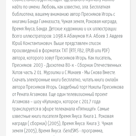
найти по имени. Любовь, как известно, зла. Бесплатная
библиотека, вашему вниманию автор Пресняков Игорь с
книгами Банда Гимназиста, Чужая земля, Роковая награда,
Время Януса, Банда. Детские художники и их иллюстрации:
Всего иллюстраторов: 1098 А Абакумов Н.А. Абоев З. Авдеев
Юрий Константинович. Выше представлен список
произведений в форматах TXT (RTF, FB2, EPUB или PDF)
автора, которого зовут Пресняков Игорь. Как писатель,
Пресняков. 2003 - Дискотека 80-х - Сборник Отечественных
Хитов часть 2 01. Мурзилки и С.Минаев - Мы Снова Вместе.
Скачать электронные книги бесплатно, читать книги онлайн
автора Пресняков Игорь. Свадебный торт Никиты Преснякова
от Рената Агзамова. Еще один телевизионный проект
Агзамова – шоу «Кулинар», которое с 2017 года
транслируется в эфире телеканала «Пятница!». Самые
известные книги писателя Время Януса. Книга 1. Роковая
награда ( сборник) (2005), Время Януса. Книга 3. Чужая
земля (2005), Время Януса. iSendSMS - программа,