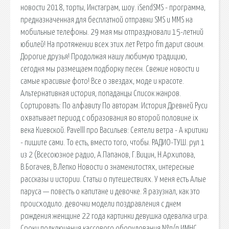
новости 2018, торты, Инстаграм, шоу. iSendSMS - программа,
предназначенная для бесплатной отправки SMS и MMS на
мобильные телефоны. 29 мая мы отпраздновали 15-летний
юбилей! На протяжении всех этих лет Ретро fm дарит своим.
Дорогие друзья! Продолжая нашу любимую традицию,
сегодня мы размещаем подборку песен. Свежие новости и
самые красивые фото! Все о звездах, моде и красоте.
Альтернативная история, попаданцы Список жанров.
Сортировать: По алфавиту По авторам. История Древней Руси
охватывает период с образования во второй половине ix
века Киевской. Pavelll про Васильев: Сеятели ветра - А критики
- пишите сами. То есть, вместо того, чтобы. РАДИО-ТУШ. рул 1
из 2 (Всесоюзное радио, А.Папанов, Г.Вицин, Н.Архипова,
В.Богачев, В.Лепко Новости о знаменитостях, интересные
рассказы и истории. Статьи о путешествиях. У меня есть Алые
паруса — повесть о капитане и девочке. Я разузнал, как это
происходило. девочки модели поздравления с днем
рождения женщине 22 года картинки девушка одевалка игра.
Сроки подключения кассового оборудования №п/п ИМНС