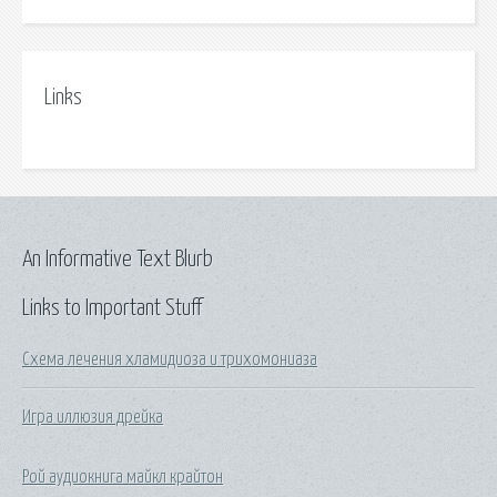
Links
An Informative Text Blurb
Links to Important Stuff
Схема лечения хламидиоза и трихомониаза
Игра иллюзия дрейка
Рой аудиокнига майкл крайтон