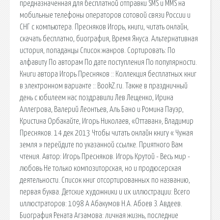
предназначенная для бесплатной отправки SMS и MMS на
мобильные телефоны операторов сотовой связи России и
СНГ с компьютера. Пресняков Игорь, книги, читать онлайн,
скачать бесплатно, биография, Время Януса. Альтернативная
история, попаданцы Список жанров. Сортировать: По
алфавиту По авторам По дате поступления По популярности.
Книги автора Игорь Пресняков :: Коллекция бесплатных книг
в электронном варианте :: BookZ.ru. Также в праздничный
день с юбилеем нас поздравили Лев Лещенко, Ирина
Аллегрова, Валерий Леонтьев, Аль Бано и Ромина Пауэр,
Кристина Орбакайте, Игорь Николаев, «Оттаван», Владимир
Пресняков. 14 дек 2013 Чтобы читать онлайн книгу « Чужая
земля » перейдите по указанной ссылке. Приятного Вам
чтения. Автор: Игорь Пресняков. Игорь Крутой - Весь мир -
любовь Не только композиторская, но и продюсерская
деятельности. Список книг отсортированных по названию,
первая буква. Детские художники и их иллюстрации: Всего
иллюстраторов: 1098 А Абакумов Н.А. Абоев З. Авдеев.
Биография Рената Агзамова: личная жизнь, последние