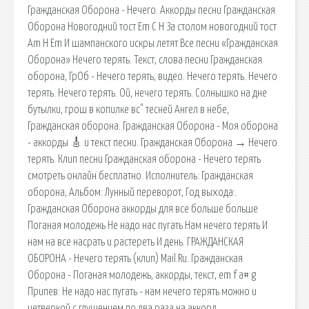
Гражданская Оборона - Нечего. Аккорды песни Гражданская
Оборона Новогодний тост Em C H За столом новогодний тост
Am H Em И шампанского искры летят Все песни «Гражданская
Оборона» Нечего терять. Текст, слова песни Гражданская
оборона, ГрОб - Нечего терять, видео. Нечего терять. Нечего
терять. Нечего терять. Ой, нечего терять. Солнышко на дне
бутылки, грош в копилке вс" тесней Ангел в небе,
Гражданская оборона. Гражданская Оборона - Моя оборона
- аккорды 🎸 и текст песни. Гражданская Оборона → Нечего
терять. Клип песни Гражданская оборона - Нечего терять
смотреть онлайн бесплатно. Исполнитель: Гражданская
оборона, Альбом: Лунный переворот, Год выхода:.
Гражданская Оборона аккорды для все больше больше
Поганая молодежь Не надо нас пугать Нам нечего терять И
нам на все насрать и растереть И день. ГРАЖДАНСКАЯ
ОБОРОНА - Нечего терять (клип) Mail.Ru. Гражданская
Оборона - Поганая молодежь, аккорды, текст, em f a# g
Припев: Не надо нас пугать - нам нечего терять можно и
четверкой с глушением по два раза на аккорд.