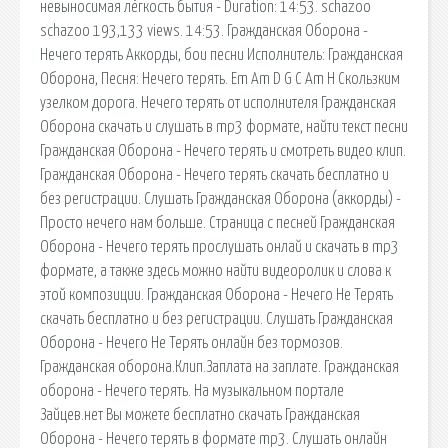
невыносимая лёгкость бытия - Duration: 14:53. schazoo
schazoo 193,133 views. 14:53. Гражданская Оборона -
Нечего терять Аккорды, бои песни Исполнитель: Гражданская
Оборона, Песня: Нечего терять. Em Am D G C Am H Скользким
узелком дорога. Нечего терять от исполнителя Гражданская
Оборона скачать и слушать в mp3 формате, найти текст песни
Гражданская Оборона - Нечего терять и смотреть видео клип.
Гражданская Оборона - Нечего терять скачать бесплатно и
без регистрации. Слушать Гражданская Оборона (аккорды) -
Просто нечего нам больше. Страница с песней Гражданская
Оборона - Нечего терять прослушать онлай и скачать в mp3
формате, а также здесь можно найти видеоролик и слова к
этой композиции. Гражданская Оборона - Нечего Не Терять
скачать бесплатно и без регистрации. Слушать Гражданская
Оборона - Нечего Не Терять онлайн без тормозов.
Гражданская оборона.Клип.Заплата на заплате. Гражданская
оборона - Нечего терять. На музыкальном портале
Зайцев.нет Вы можете бесплатно скачать Гражданская
Оборона - Нечего терять в формате mp3. Слушать онлайн