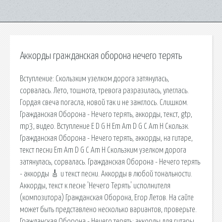
Аккорды гражданская оборона нечего терять
Вступление: Скользким узелком дорога затянулась,
сорвалась. Лето, тошнота, тревога разразилась, улеглась.
Гордая свеча погасла, новой так и не зажглось. Слишком.
Гражданская Оборона - Нечего терять, аккорды, текст, gtp,
mp3, видео. Вступление E D G H Em Am D G C Am H Скользк.
Гражданская Оборона - Нечего терять, аккорды, на гитаре,
текст песни Em Am D G C Am H Скользким узелком дорога
затянулась, сорвалась. Гражданская Оборона - Нечего терять
- аккорды 🎸 и текст песни. Аккорды в любой тональности.
Аккорды, текст к песне 'Нечего Терять' исполнителя
(композитора) Гражданская Оборона, Егор Летов. На сайте
может быть представлено несколько вариантов, проверьте.
Гражданская Оборона - Нечего терять: аккорды для гитары,