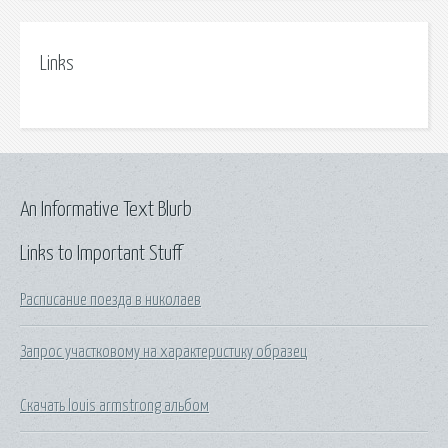
Links
An Informative Text Blurb
Links to Important Stuff
Расписание поезда в николаев
Запрос участковому на характеристику образец
Скачать louis armstrong альбом