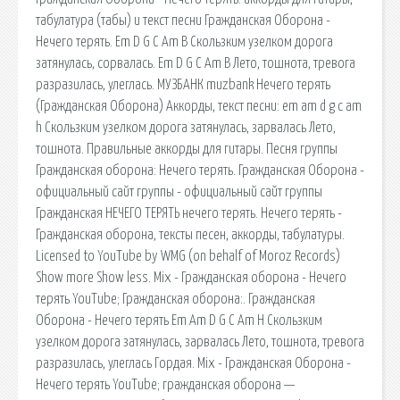
табулатура (табы) и текст песни Гражданская Оборона -
Нечего терять. Em D G C Am B Скользким узелком дорога
затянулась, сорвалась. Em D G C Am B Лето, тошнота, тревога
разразилась, улеглась. МУЗБАНК muzbank Нечего терять
(Гражданская Оборона) Аккорды, текст песни: em am d g c am
h Скользким узелком дорога затянулась, зарвалась Лето,
тошнота. Правильные аккорды для гитары. Песня группы
Гражданская оборона: Нечего терять. Гражданская Оборона -
официальный сайт группы - официальный сайт группы
Гражданская НЕЧЕГО ТЕРЯТЬ нечего теpять. Нечего терять -
Гражданская оборона, тексты песен, аккорды, табулатуры.
Licensed to YouTube by WMG (on behalf of Moroz Records)
Show more Show less. Mix - Гражданская оборона - Нечего
терять YouTube; Гражданская оборона:. Гражданская
Оборона - Нечего терять Em Am D G C Am H Скользким
узелком дорога затянулась, зарвалась Лето, тошнота, тревога
разразилась, улеглась Гордая. Mix - Гражданская Оборона -
Нечего терять YouTube; гражданская оборона —