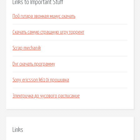
Links to Important Stuff
Пой гитара звонкая минус скачать
Скачать самую страшную игру торрент
Scrap mechanik
Dvr скачать программу
Sony ericsson k610i прошивка
Электричка до чусового расписание
Links