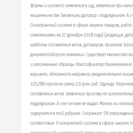
формы и искового заявления в суд, заявление при нали
мошенничестве Заключили договор с подрядчиком. А счет
О контрактной системе в сфере закупок товаров, работ
изменениями на 27 декабря 2018 года) (редакция, де
шаблоны составления актов, договоров, приказов. Бесп
документообороте компании. Существует множество вид
и заполненные образцы. Классификатор Наименование 
варианте, обязанность направить уведомительное письм
225288 торгов на сумму 2,6 трлн. руб. Одежда. Переч
составления актов. Заявление приставу по исполнительн
подрядчиком. А счет он нам не выдал. Можно ли оплачив
содержатся в этой рубрике. Сохраните. Об утвержден
соответствие. О контрактной системе в сфере закупок 