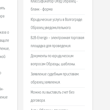
Классификатор ОКУД Образец -
лять
бланк - форма
ора
Юридические услуги в Волгограде.
Образец уведомительного.
каза о
B2B-Energo – электронная торговая
защите
площадка для проведения.
ление,
Документы по юридическим
ьной
вопросам Образцы, шаблоны.
о
Заявление судебным приставам:
образец заявления.
йн-
Можно ли выставить счет без
чение
договора.