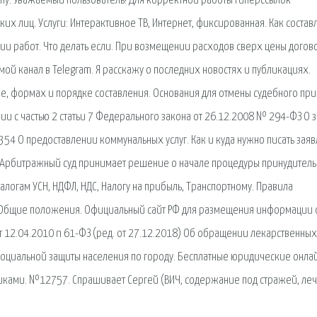
упу. Уважаемый пользователь! Для корректной работы гиперссылок
х лиц. Услуги: Интерактивное ТВ, Интернет, фиксированная. Как состав
и работ. Что делать если. При возмещении расходов сверх цены догов
мой канал в Telegram. Я расскажу о последних новостях и публикациях.
не, формах и порядке составления. Основания для отмены судебного при
ии с частью 2 статьи 7 Федерального закона от 26.12.2008 № 294-ФЗ О 
354 О предоставлении коммунальных услуг. Как и куда нужно писать заяв
. Арбитражный суд принимает решение о начале процедуры принудител
логам УСН, НДФЛ, НДС, Налогу на прибыль, Транспортному. Правила
. Общие положения. Официальный сайт РФ для размещения информации 
 12.04.2010 n 61-ФЗ (ред. от 27.12.2018) Об обращении лекарственных
социальной защиты населения по городу. Бесплатные юридические онла
отиками. №12757. Спрашивает Сергей (ВИЧ, содержание под стражей, ле