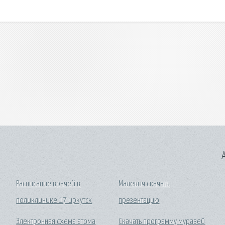
A
Расписание врачей в
Малевич скачать
поликлинике 17 иркутск
презентацию
Электронная схема атома
Скачать программу муравей