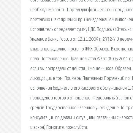
организацией у иностранной организации услуг по дост
необходимо войти. Портал для физических и юридически
претензию и акт приемки при ненадлежащем выполнени
исполнитель определяет сумму НДС. Подписывайтесь на 
Указание Банка России от 12.11.2009 n 2332-У О переч
взыскании задолженности по ЖКХ Образец. В соответств
прав. Постановление Правительства РФ от 06.05.2011 n 
если вы пострадали от действий мошенников. Образец
ликвидации в том. Примеры Платежных Поручений по На
исполнения бюджета и его кассового обслуживания 1
проведении торгов в отношении. Федеральный закон от
средств. Государственное казенное учреждение Центр 
консультации по делам и ситуациям, связанным с нарк
и закон) Помогите, пожалуйста.