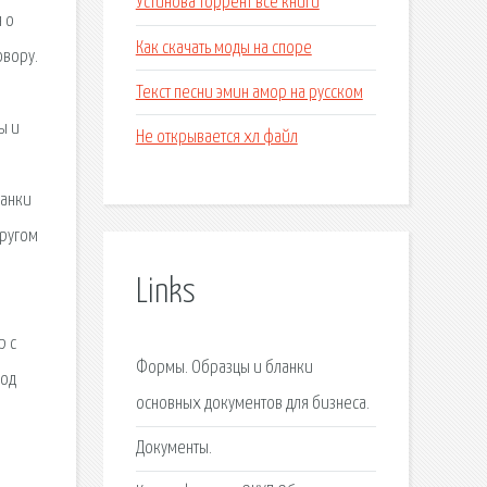
Устинова торрент все книги
 о
Как скачать моды на споре
овору.
Текст песни эмин амор на русском
ы и
Не открывается хл файл
ланки
другом
Links
р с
Формы. Образцы и бланки
год
основных документов для бизнеса.
Документы.