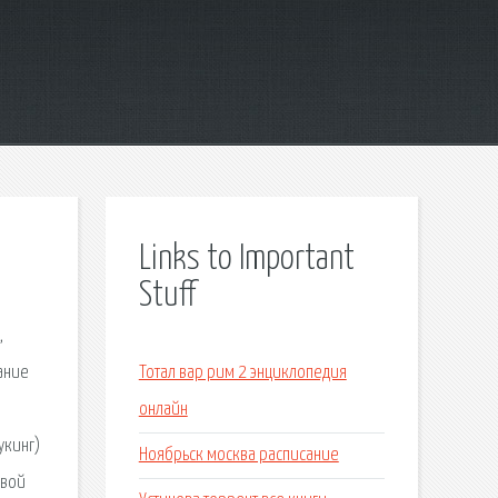
Links to Important
Stuff
,
ание
Тотал вар рим 2 энциклопедия
онлайн
укинг)
Ноябрьск москва расписание
овой