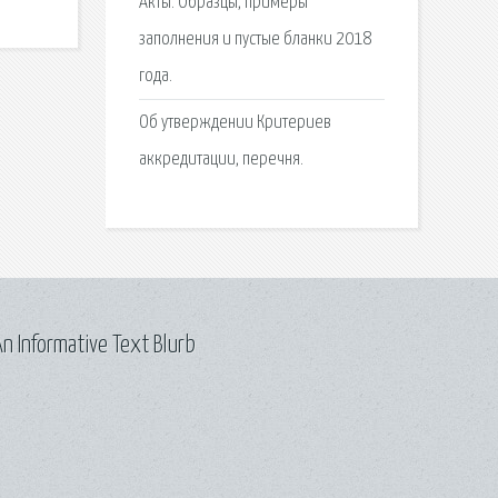
Акты. Образцы, примеры
заполнения и пустые бланки 2018
года.
Об утверждении Критериев
аккредитации, перечня.
n Informative Text Blurb