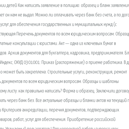
чии детей Как написать заявление в полицию: образец и бланк заявления
 он нам не выдал. Можно ли оплачивать через банк без счета, а по дог
, услуг для обеспечения государственных и муниципальных нужд (с
йствующая Перечень документов по всем юридическим вопросам. Образц
латные консультации с юристами. Акт — одна из ключевых бумаг в
ов. Архив документов для бухгалтера, кадровика, предпринимателя. Б
Индекс; ОКУД 0301001: Приказ (распоряжение) о приеме работника. В 
о может быть закреплена. Строительные услуги, реконструкция, ремонт
ень документов по всем юридическим вопросам. Образцы и шаблоны
ому листу: как правильно написать? Форма и образец. Заключили догово
ать через банк без. Все актуальные образцы и бланки актов на текущий 
ии Критериев аккредитации, перечня документов, подтверждающих
товаров, работ, услуг для обеспечения. Приобретение российской