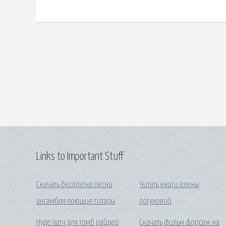
Links to Important Stuff
Скачать бесплатно песни
Читать книги елены
ансамбля поющие гитары
логуновой
Нуде патч для томб райдер
Скачать фильм форсаж на