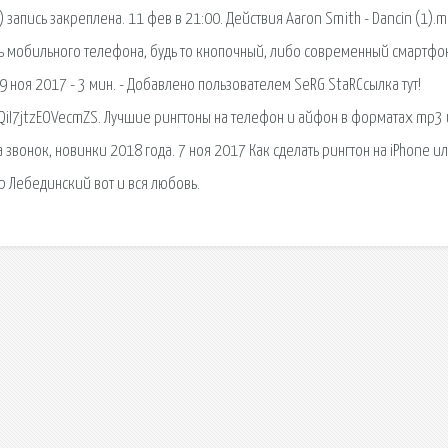
) запись закреплена. 11 фев в 21:00. Действия Aaron Smith - Dancin (1).m
тель мобильного телефона, будь то кнопочный, либо современный смартфо
19 ноя 2017 - 3 мин. - Добавлено пользователем SeRG StaRСсылка тут!
2QiI7jtzEOVecmZS. Лучшие рингтоны на телефон и айфон в форматах mp3 
звонок, новинки 2018 года. 7 ноя 2017 Как сделать рингтон на iPhone и
р Лебединский вот и вся любовь.