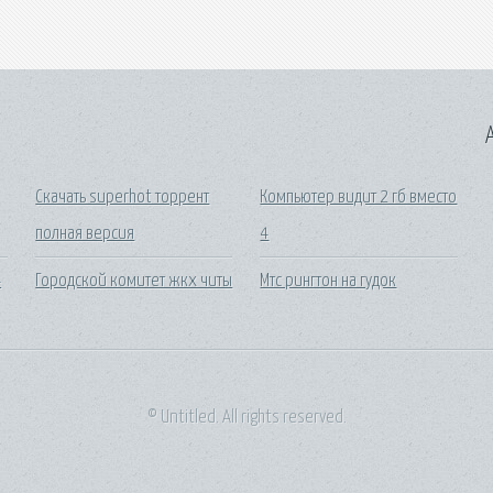
A
Скачать superhot торрент
Компьютер видит 2 гб вместо
полная версия
4
4
Городской комитет жкх читы
Мтс рингтон на гудок
© Untitled. All rights reserved.