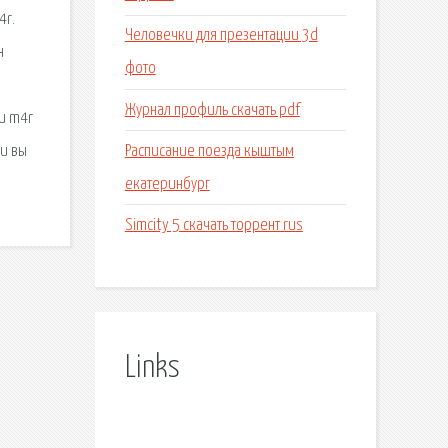
4r.
Человечки для презентации 3d
н
фото
Журнал профиль скачать pdf
и m4r
Расписание поезда кыштым
ли вы
екатеринбург
Simcity 5 скачать торрент rus
Links