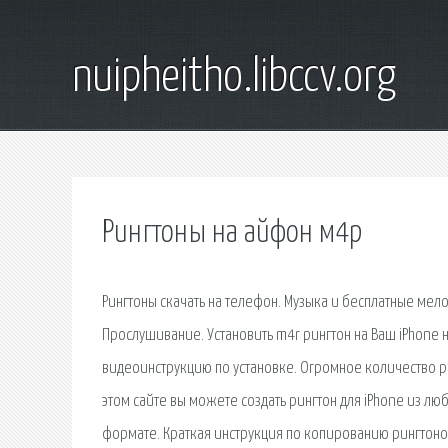
nuipheitho.libccv.org
Рингтоны на айфон м4р
Рингтоны скачать на телефон. Музыка и бесплатные мел
Прослушивание. Установить m4r рингтон на Ваш iPhone 
видеоинструкцию по установке. Огромное количество р
этом сайте вы можете создать рингтон для iPhone из лю
формате. Краткая инструкция по копированию рингтонов/з