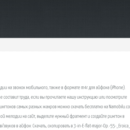
одии на звонок мобильного, также в формате m4r для айфона (iPhone).
не составит труда, если вы прочитаете нашу инструкцию или посмотрите
ингтонов самых разных жанров можно скачать бесплатно на Namobilu.co
бой мелодии на сайт, выделите нужный фрагмент и создайте рингтон в
вуков в айфон: Скачать, скопировать в 3-in-E-flat-major-Op.-55-_Eroica