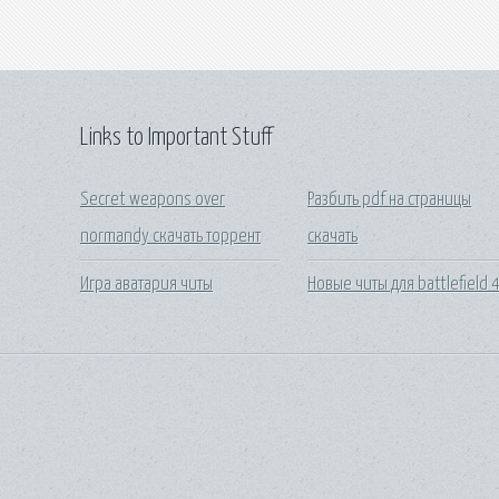
Links to Important Stuff
Secret weapons over
Разбить pdf на страницы
normandy скачать торрент
скачать
Игра аватария читы
Новые читы для battlefield 