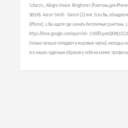
Scherzo_-Allegro-Vivace. iRingtones (Рингтоны для iPhone
969 КБ. Aaron Smith - Dancin (2).m4r. Если Вы, облада
(iPhone), и Вы ищите где скачать бесплатные рингтоны. 
https://drive.google.com/open?id= 1YJ6fEEqomQKhN3OZ
(только лучшие попадают в мировые чарты), мелодии на 
его нашли чудесным образом у себя на компе: професо