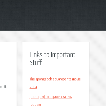
Links to Important
Stuff
The spongebob squarepants movie
m. На
2004
Дискография европа скачать
_-
торрент