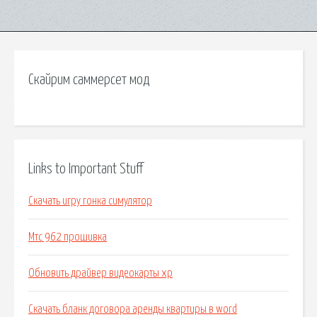
Скайрим саммерсет мод
Links to Important Stuff
Скачать игру гонка симулятор
Мтс 962 прошивка
Обновить драйвер видеокарты xp
Скачать бланк договора аренды квартиры в word