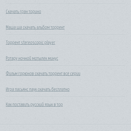
Скачать гран торино
Маша ша скачать альбом торрент
Торрент stereoscopic player
Ротару ночной мотылек минус
Фильм горюнов скачать торрент все серии
Игра пасьянс паук скачать бесплатно
Как поставить русский язык в тор