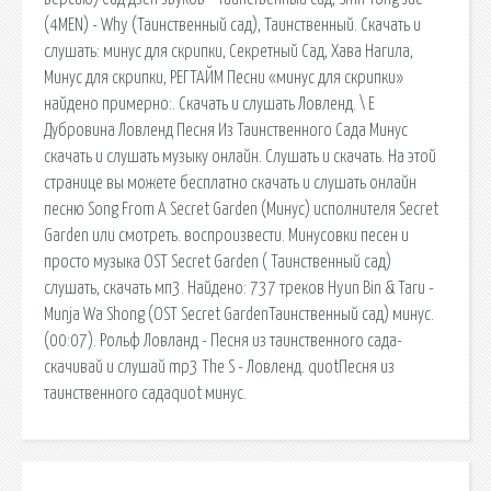
(4MEN) - Why (Таинственный сад), Таинственный. Скачать и
слушать: минус для скрипки, Секретный Сад, Хава Нагила,
Минус для скрипки, РЕГТАЙМ Песни «минус для скрипки»
найдено примерно:. Скачать и слушать Ловленд. \ Е
Дубровина Ловленд Песня Из Таинственного Сада Минус
скачать и слушать музыку онлайн. Cлушать и скачать. На этой
странице вы можете бесплатно скачать и слушать онлайн
песню Song From A Secret Garden (Минус) исполнителя Secret
Garden или смотреть. воспроизвести. Минусовки песен и
просто музыка OST Secret Garden ( Таинственный сад)
слушать, скачать мп3. Найдено: 737 треков Hyun Bin & Taru -
Munja Wa Shong (OST Secret GardenТаинственный сад) минус.
(00:07). Рольф Ловланд - Песня из таинственного сада-
скачивай и слушай mp3 The S - Ловленд. quotПесня из
таинственного садаquot минус.