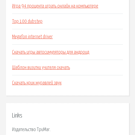
Игра 94 процента играть онлайн на компьютере
Top 100 dubstep
Megafon internet driver
Скачать игры автосимуляторы для андроид
Шаблон визитки учителя скачать
Скачать крик журавлей звук
Links
Издательство ТриМаг.