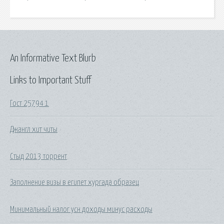
An Informative Text Blurb
Links to Important Stuff
Гост 25794 1
Джангл хит читы
Стыд 2013 торрент
Заполнение визы в египет хургада образец
Минимальный налог усн доходы минус расходы