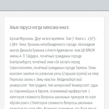
Алые паруса когда написана книга
Архив Мурзилки. Друг на все времена. Том 3. Книга 1. 1975-
1984. Тема: Хроники непобежденного города. «Блокадная
книга» Даниила Гранина и Алеся Адамовича. знак ЦК ВЛКСМ
имени А. П. Гайдара , почётный гражданин города
Екатеринбурга, почётный знак «За заслуги перед
Севастополем», почётный гражданин города Тюмени. План-
конспект занятия по развитию речи (старшая группа) на тему:
Пересказ сказки « Заяц-хваста». Хейдельбергский
университет: Чем трудней, тем интересней! Университет, один
из стариннейших в Европе, основанный курфюрстом. 1
категория сложности Вопросы школьных турниров по игре
«Брэйн ринг» 2 Категория сложности Вопросы школьных
турниров по игре «Что. Возникло ощущение, что Лизе лет на