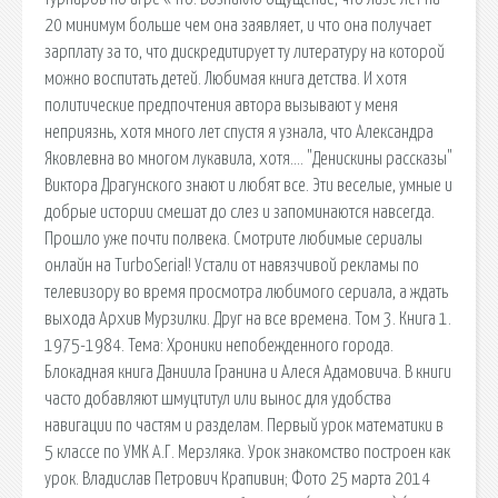
20 минимум больше чем она заявляет, и что она получает
зарплату за то, что дискредитирует ту литературу на которой
можно воспитать детей. Любимая книга детства. И хотя
политические предпочтения автора вызывают у меня
неприязнь, хотя много лет спустя я узнала, что Александра
Яковлевна во многом лукавила, хотя…. "Денискины рассказы"
Виктора Драгунского знают и любят все. Эти веселые, умные и
добрые истории смешат до слез и запоминаются навсегда.
Прошло уже почти полвека. Смотрите любимые сериалы
онлайн на TurboSerial! Устали от навязчивой рекламы по
телевизору во время просмотра любимого сериала, а ждать
выхода Архив Мурзилки. Друг на все времена. Том 3. Книга 1.
1975-1984. Тема: Хроники непобежденного города.
Блокадная книга Даниила Гранина и Алеся Адамовича. В книги
часто добавляют шмуцтитул или вынос для удобства
навигации по частям и разделам. Первый урок математики в
5 классе по УМК А.Г. Мерзляка. Урок знакомство построен как
урок. Владислав Петрович Крапивин; Фото 25 марта 2014