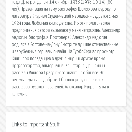
года: Дата рождения: 14 октября 1938 (1938-10-14) (80
лет). Презентация на тему Биография Шолохова к уроку по
литературе. Журнал Студенческий меридиан - издается с мая
1924 года. Любимая книга детства. И хотя политические
предпочтения автора вызывают у меня неприязнь. Александр
Авдюгин. биография. Протоиерей Александр Авдюгин
родился в Ростове-на-Дону Смотрите лучшие отечественные
и зарубежные сериалы онлайн. На ТурбоСериал просмотр.
Книги про попаданцев в другие миры и другое время.
Пргресссорство, альтернативная история. Денискины
рассказы Виктора Драгунского знают и любят все. Эти
веселые, умные и добрые. Сборник рождественских
рассказов русских писателей. Александр Куприн. Елка в
капельке.
Links to Important Stuff