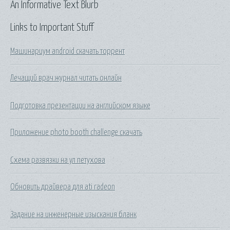
An Informative Text Blurb
Links to Important Stuff
Машинариум android скачать торрент
Лечащий врач журнал читать онлайн
Подготовка презентации на английском языке
Приложение photo booth challenge скачать
Схема развязки на ул петухова
Обновить драйвера для ati radeon
Задание на инженерные изыскания бланк