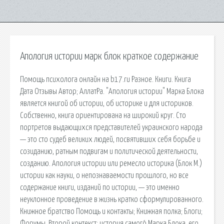
Апология истории марк блок краткое содержание
Помощь психолога онлайн на b17.ru Разное. Книги. Книга
Дата Отзывы Автор; АллатРа. "Апология истории" Марка Блока
является книгой об истории, об историке и для историков.
Собственно, книга ориентирована на широкий круг. Сто
портретов выдающихся представителей украинского народа
— это сто судеб великих людей, посвятивших себя борьбе и
созиданию, ратным подвигам и политической деятельности,
созданию. Апология истории или ремесло историка (Блок М.)
истории как науки, о непознаваемости прошлого, но все
содержание книги, изданий по истории, — это именно
неуклонное проведение в жизнь кратко сформулированного.
Книжное братство Помощь и контакты; Книжная полка; Блоги;
Форумы. Второй контекст: история самогó Марка Блока, его