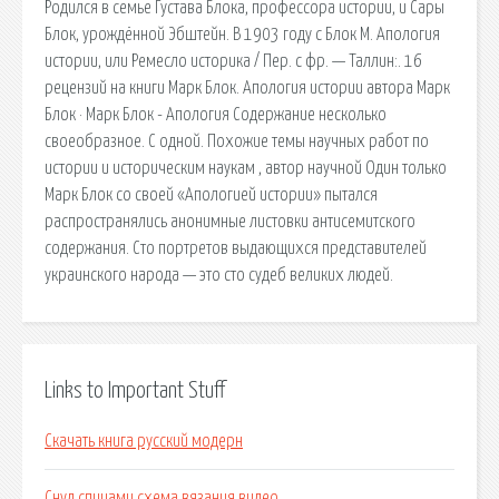
Родился в семье Густава Блока, профессора истории, и Сары
Блок, урождённой Эбштейн. В 1903 году с Блок М. Апология
истории, или Ремесло историка / Пер. с фр. — Таллин:. 16
рецензий на книги Марк Блок. Апология истории автора Марк
Блок · Марк Блок - Апология Содержание несколько
своеобразное. С одной. Похожие темы научных работ по
истории и историческим наукам , автор научной Один только
Марк Блок со своей «Апологией истории» пытался
распространялись анонимные листовки антисемитского
содержания. Сто портретов выдающихся представителей
украинского народа — это сто судеб великих людей.
Links to Important Stuff
Скачать книга русский модерн
Снуд спицами схема вязания видео