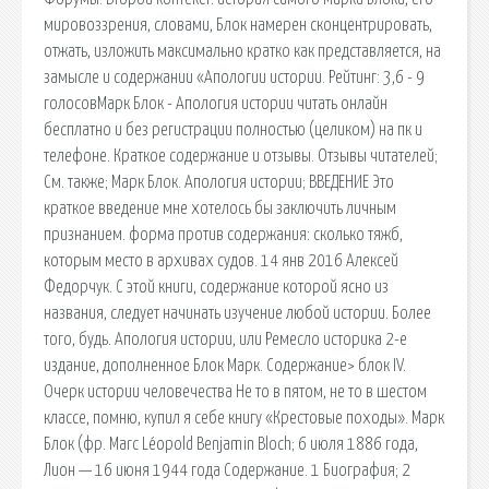
мировоззрения, словами, Блок намерен сконцентрировать,
отжать, изложить максимально кратко как представляется, на
замысле и содержании «Апологии истории. Рейтинг: 3,6 - 9
голосовМарк Блок - Апология истории читать онлайн
бесплатно и без регистрации полностью (целиком) на пк и
телефоне. Краткое содержание и отзывы. Отзывы читателей;
См. также; Марк Блок. Апология истории; ВВЕДЕНИЕ Это
краткое введение мне хотелось бы заключить личным
признанием. форма против содержания: сколько тяжб,
которым место в архивах судов. 14 янв 2016 Алексей
Федорчук. С этой книги, содержание которой ясно из
названия, следует начинать изучение любой истории. Более
того, будь. Апология истории, или Ремесло историка 2-е
издание, дополненное Блок Марк. Содержание> блок IV.
Очерк истории человечества Не то в пятом, не то в шестом
классе, помню, купил я себе книгу «Крестовые походы». Марк
Блок (фр. Marc Léopold Benjamin Bloch; 6 июля 1886 года,
Лион — 16 июня 1944 года Содержание. 1 Биография; 2