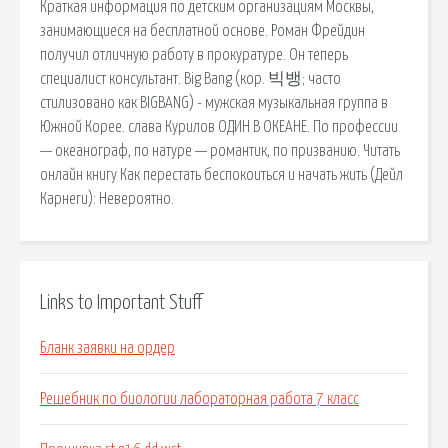
Краткая информация по детским организациям Москвы,
занимающиеся на бесплатной основе. Роман Фрейдин
получил отличную работу в прокуратуре. Он теперь
специалист консультант. Big Bang (кор. 빅뱅; часто
стилизовано как BIGBANG) - мужская музыкальная группа в
Южной Корее. cлава Курилов ОДИН В ОКЕАНЕ. По профессии
— океанограф, по натуре — романтик, по призванию. Читать
онлайн книгу Как перестать беспокоиться и начать жить (Дейл
Карнеги): Невероятно.
Links to Important Stuff
Бланк заявки на ордер
Решебник по биологии лабораторная работа 7 класс