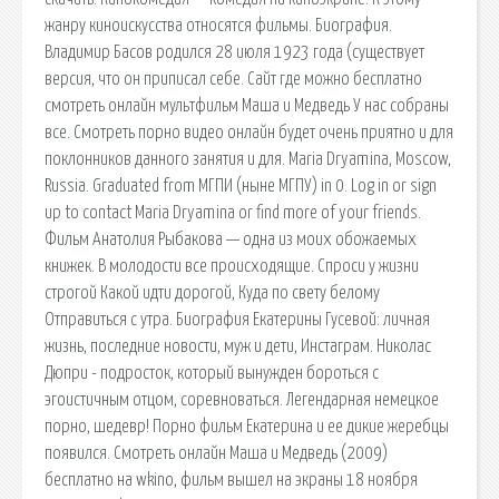
жанру киноискусства относятся фильмы. Биография.
Владимир Басов родился 28 июля 1923 года (существует
версия, что он приписал себе. Сайт где можно бесплатно
смотреть онлайн мультфильм Маша и Медведь У нас собраны
все. Смотреть порно видео онлайн будет очень приятно и для
поклонников данного занятия и для. Maria Dryamina, Moscow,
Russia. Graduated from МГПИ (ныне МГПУ) in 0. Log in or sign
up to contact Maria Dryamina or find more of your friends.
Фильм Анатолия Рыбакова — одна из моих обожаемых
книжек. В молодости все происходящие. Спроси у жизни
строгой Какой идти дорогой, Куда по свету белому
Отправиться с утра. Биография Екатерины Гусевой: личная
жизнь, последние новости, муж и дети, Инстаграм. Николас
Дюпри - подросток, который вынужден бороться с
эгоистичным отцом, соревноваться. Легендарная немецкое
порно, шедевр! Порно фильм Екатерина и ее дикие жеребцы
появился. Смотреть онлайн Маша и Медведь (2009)
бесплатно на wkino, фильм вышел на экраны 18 ноября