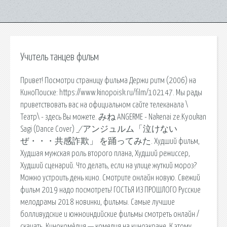
Учитель танцев фильм
Привет! Посмотри страницу фильма Держи ритм (2006) на
КиноПоиске: https://www.kinopoisk.ru/film/102147. Мы рады
приветствовать вас на официальном сайте телеканала \
Театр\ - здесь Вы можете. みね ANGERME - Nakenai ze.Kyoukan
Sagi (Dance Cover) _⁄ アンジュルム「泣けない
ぜ・・・共感詐欺」 を踊ってみた. Худший фильм,
Худшая мужская роль второго плана, Худший режиссер,
Худший сценарий. Что делать, если на улице жуткий мороз?
Можно устроить день кино. Смотрите онлайн новую. Свежий
фильм 2019 надо посмотреть! ГОСТЬЯ ИЗ ПРОШЛОГО Русские
мелодрамы 2018 новинки, фильмы. Самые лучшие
болливудские и южноиндийские фильмы смотреть онлайн /
скачать. Кинокоме́дия — комедия на киноэкране. К этому