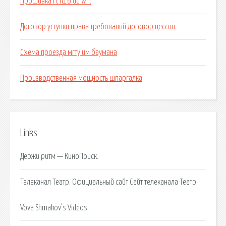
Прошивка rt n16 dd wrt
Договор уступки права требований договор цессии
Схема проезда мгту им баумана
Производственная мощность шпаргалка
Links
Держи ритм — КиноПоиск.
Телеканал Театр. Официальный сайт Сайт телеканала Театр.
Vova Shmakov's Videos.