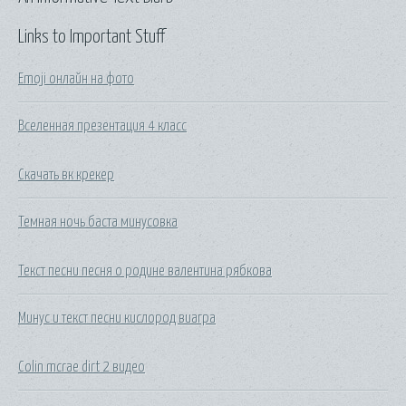
Links to Important Stuff
Emoji онлайн на фото
Вселенная презентация 4 класс
Скачать вк крекер
Темная ночь баста минусовка
Текст песни песня о родине валентина рябкова
Минус и текст песни кислород виагра
Colin mcrae dirt 2 видео