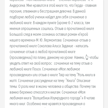
Андерсена. Мне нравится в этой книге то, что Герда - главная
героиня, отважная и бесстрашная девочка. В данной
подборке любой ученик найдет для себя сочинение о
любимой книге. В каждом пункте (кроме 6-7 класса, там
мнения опрошенных сошлись. Отзыв о прочитанной книге
Большой след в моем сознании оставил роман «Герой
нашего времени» М. Ю. Лермонтова. Сочинение-отзыв о
прочитанной книге Соколова Алиса Задание - написать
сочинение-отзыв о любой прочитанной книге
(произведении) по плану, данному на уроке. Нажми, 👆 чтобы
увидеть ответ на свой вопрос ️: сочинение на тему отзыв о
любимой книге Поиск. Сочинение «Мое любимое
произведение» или отзыв о книге Твір на тему "Роль книги в
житті. Сочинение рассуждение на тему: "Книга" Описание
темы: О роли книг в жизни человека и общества. Почему так
важно бережно относится к книгам. Сочинение «Моя
любимая книга "Волшебник Изумрудного города"» Я читаю
много книг. Особенно мне нравятся произведения о