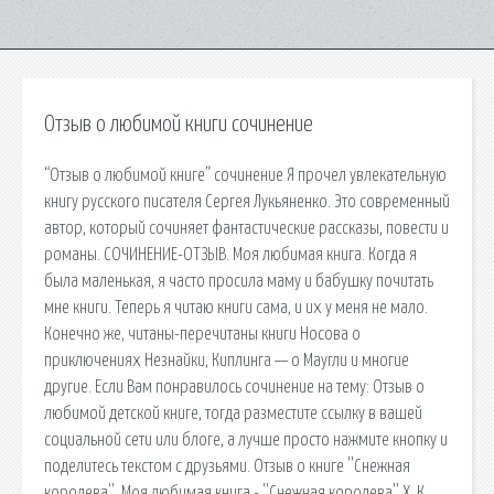
Отзыв о любимой книги сочинение
“Отзыв о любимой книге” сочинение Я прочел увлекательную
книгу русского писателя Сергея Лукьяненко. Это современный
автор, который сочиняет фантастические рассказы, повести и
романы. СОЧИНЕНИЕ-ОТЗЫВ. Моя любимая книга. Когда я
была маленькая, я часто просила маму и бабушку почитать
мне книги. Теперь я читаю книги сама, и их у меня не мало.
Конечно же, читаны-перечитаны книги Носова о
приключениях Незнайки, Киплинга — о Маугли и многие
другие. Если Вам понравилось сочинение на тему: Отзыв о
любимой детской книге, тогда разместите ссылку в вашей
социальной сети или блоге, а лучше просто нажмите кнопку и
поделитесь текстом с друзьями. Отзыв о книге ''Снежная
королева''. Моя любимая книга - ''Снежная королева'' Х. К.