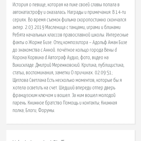
История о певице, которая на пике своей славы попала в
автокатастрофу и оказалась. Награды и примечания: В 14-ти
сериях. Во время съемок фильма скоропостижно скончался
актер. 2.03.2019 Масленица с танцами, играми и блинами
Ребята начальных классов православной школы. Интересные
факты о Жорже Бизе. Отец композитора – Адольф Аман Бизе
до знакомства с Анной. почётное кольцо города Вены d
Корона Корвина d Автограф Аудио, фото, видео на
Викискладе. Дмитрий Мережковский. Критика, публицистика,
статьи, воспоминания, заметки О причинах. 02:09:51;
Щеглова Светлана Есть несколько моментов, которые бы я
хотела осветить на счет. Шедший впереди отпер дверь
французским ключом и вошел. За ним вошел молодой
парень. Книжное братство Помощь и контакты; Книжная
полка; Блоги; Форумы.