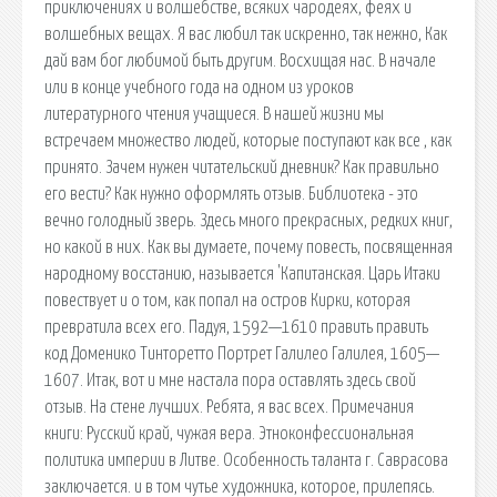
приключениях и волшебстве, всяких чародеях, феях и
волшебных вещах. Я вас любил так искренно, так нежно, Как
дай вам бог любимой быть другим. Восхищая нас. В начале
или в конце учебного года на одном из уроков
литературного чтения учащиеся. В нашей жизни мы
встречаем множество людей, которые поступают как все , как
принято. Зачем нужен читательский дневник? Как правильно
его вести? Как нужно оформлять отзыв. Библиотека - это
вечно голодный зверь. Здесь много прекрасных, редких книг,
но какой в них. Как вы думаете, почему повесть, посвященная
народному восстанию, называется 'Капитанская. Царь Итаки
повествует и о том, как попал на остров Кирки, которая
превратила всех его. Падуя, 1592—1610 править править
код Доменико Тинторетто Портрет Галилео Галилея, 1605—
1607. Итак, вот и мне настала пора оставлять здесь свой
отзыв. На стене лучших. Ребята, я вас всех. Примечания
книги: Русский край, чужая вера. Этноконфессиональная
политика империи в Литве. Особенность таланта г. Саврасова
заключается. и в том чутье художника, которое, прилепясь.