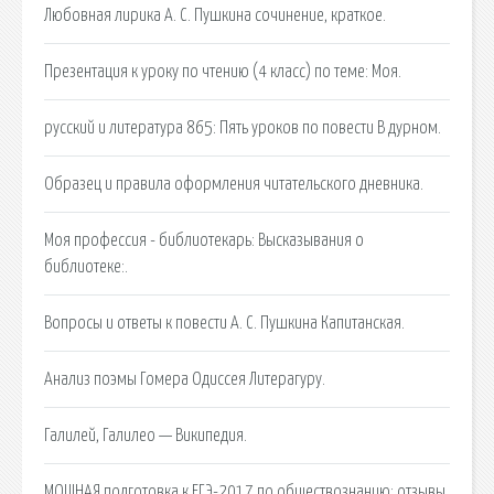
Любовная лирика А. С. Пушкина сочинение, краткое.
Презентация к уроку по чтению (4 класс) по теме: Моя.
русский и литература 865: Пять уроков по повести В дурном.
Образец и правила оформления читательского дневника.
Моя профессия - библиотекарь: Высказывания о
библиотеке:.
Вопросы и ответы к повести А. С. Пушкина Капитанская.
Анализ поэмы Гомера Одиссея Литерагуру.
Галилей, Галилео — Википедия.
МОЩНАЯ подготовка к ЕГЭ-2017 по обществознанию: отзывы.