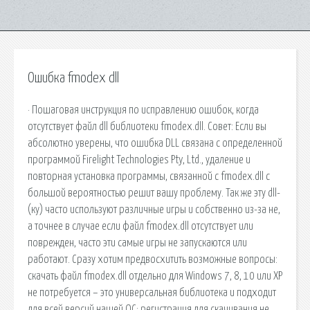
Ошибка fmodex dll
· Пошаговая инструкция по исправлению ошибок, когда
отсутствует файл dll библиотеки fmodex.dll. Совет: Если вы
абсолютно уверены, что ошибка DLL связана с определенной
программой Firelight Technologies Pty, Ltd., удаление и
повторная установка программы, связанной с fmodex.dll с
большой вероятностью решит вашу проблему. Так же эту dll-
(ку) часто используют различные игры и собственно из-за не,
а точнее в случае если файл fmodex.dll отсутствует или
поврежден, часто эти самые игры не запускаются или
работают. Сразу хотим предвосхитить возможные вопросы:
скачать файл fmodex.dll отдельно для Windows 7, 8, 10 или XP
не потребуется – это универсальная библиотека и подходит
для всей версий нашей ОС; регистрация для скачивания не