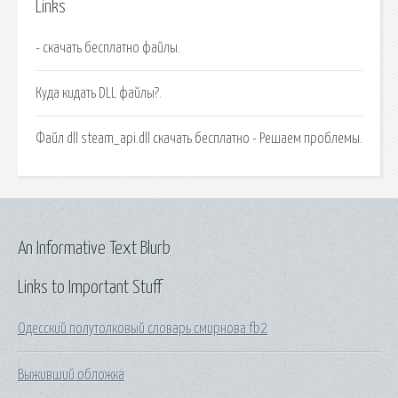
Links
- скачать бесплатно файлы.
Куда кидать DLL файлы?.
Файл dll steam_api.dll скачать бесплатно - Решаем проблемы.
An Informative Text Blurb
Links to Important Stuff
Одесский полутолковый словарь смирнова fb2
Выживший обложка