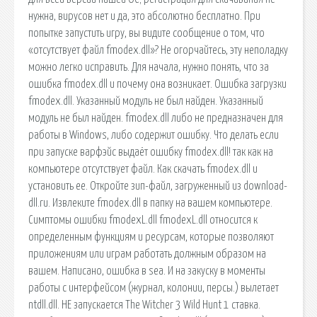
нужна, вирусов нет и да, это абсолютно бесплатно. При
попытке запустить игру, вы видите сообщение о том, что
«отсутствует файл fmodex.dll»? Не огорчайтесь, эту неполадку
можно легко исправить. Для начала, нужно понять, что за
ошибка fmodex.dll и почему она возникает. Ошибка загрузки
fmodex.dll. Указанный модуль не был найден. Указанный
модуль не был найден. fmodex.dll либо не предназначен для
работы в Windows, либо содержит ошибку. Что делать если
при запуске варфэйс выдаёт ошибку fmodex.dll! так как на
компьютере отсутствует файл. Как скачать fmodex.dll и
установить ее. Откройте зип-файл, загруженный из download-
dll.ru. Извлеките fmodex.dll в папку на вашем компьютере.
Симптомы ошибки fmodexL.dll fmodexL.dll относится к
определенным функциям и ресурсам, которые позволяют
приложениям или играм работать должным образом на
вашем. Написано, ошибка в sea. И на закуску в моменты
работы с интерфейсом (журнал, колонии, персы.) вылетает
ntdll.dll. НЕ запускается The Witcher 3 Wild Hunt 1 ставка.