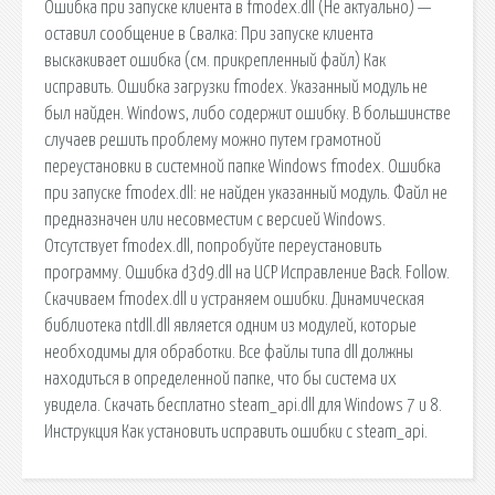
Ошибка при запуске клиента в fmodex.dll (Не актуально) —
оставил сообщение в Свалка: При запуске клиента
выскакивает ошибка (см. прикрепленный файл) Как
исправить. Ошибка загрузки fmodex. Указанный модуль не
был найден. Windows, либо содержит ошибку. В большинстве
случаев решить проблему можно путем грамотной
переустановки в системной папке Windows fmodex. Ошибка
при запуске fmodex.dll: не найден указанный модуль. Файл не
предназначен или несовместим с версией Windows.
Отсутствует fmodex.dll, попробуйте переустановить
программу. Ошибка d3d9.dll на UCP Исправление Back. Follow.
Скачиваем fmodex.dll и устраняем ошибки. Динамическая
библиотека ntdll.dll является одним из модулей, которые
необходимы для обработки. Все файлы типа dll должны
находиться в определенной папке, что бы система их
увидела. Скачать бесплатно steam_api.dll для Windows 7 и 8.
Инструкция Как установить исправить ошибки с steam_api.