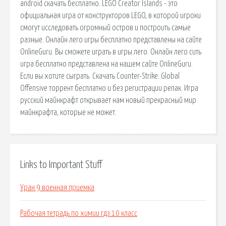
android скачать бесплатно. LEGO Creator Islands - это
официальная игра от конструкторов LEGO, в которой игроки
смогут исследовать огромный остров и построить самые
разные. Онлайн лего игры бесплатно представлены на сайте
OnlineGuru. Вы сможете играть в игры лего. Онлайн лего сить
игра бесплатно представлена на нашем сайте OnlineGuru.
Если вы хотите сыграть. Скачать Counter-Strike: Global
Offensive торрент бесплатно и без регистрации репак. Игра
русский майнкрафт открывает нам новый прекрасный мир
майнкрафта, которые не может.
Links to Important Stuff
Уран 9 военная приемка
Рабочая тетрадь по химии гдз 10 класс