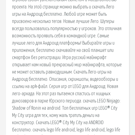
проекта. На этой странице можно выбрать и скачать Лего
игры на Андроид бесплатно. Любой игре может быть
присвоено несколько тегов. Новые лучшие Лего. Шутеры
всегда пользовались популярностью у игроков. Это отличная
возможность проявить себя в командной игре. Самые
лучшие лего для Андроид платформы! Выбирайте игры и
приложения, бесплатно скачивайте на свой планшет или
смартфон без регистрации. Игра русский майнкрафт
открывает нам новый прекрасный мир майнкрафта, которые
не может оставить равнодушным. Cкачать Лего-игры на
Андроид бесплатно. Описания, скриншоты, видеообзоры и
ссылки на apk-файл. Серия игр от LEGO для Андроид: Новая
лего-аркада. На этот раз пытаемся спастись от хищных
динозавров в парке Юрского периода. скачать LEGO Ninjago:
Shadow of Ronin на android. Топ бесплатных игр LEGO® City
My City игра для тех, кому жаль тратить деньги на
конструктор. Скачать LEGO® City My City на ANDROID
бесплатно. скачать lego life android, lego life android, lego life