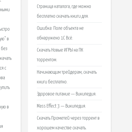
2
Страница каталога, где можно
итными
бесплатно скачать книги для.
Ошибка: Поле объекта не
ыстро
обнаружено 1С Всё.
ую" в
 без
Скачать Новые ИГРЫ на ПК
качать
торрентом.
ся с
Начинающим трейдерам, скачать
ова
книги бесплатно.
купить
Здоровое питание — Википедия.
Mass Effect 3 — Википедия.
ную в
Скачать Прометей через торрент в
ия
хорошем качестве скачать.