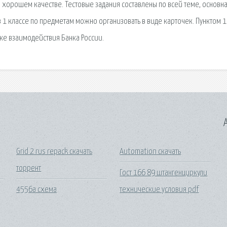
 хорошем качестве. Тестовые задания составлены по всей теме, основн
в 1 классе по предметам можно организовать в виде карточек. Пунктом 1
ке взаимодействия Банка России.
A
Grid 2 rus repack скачать
Automation скачать
торрент
Гост 166 89 штангенциркули
4556a схема
технические условия pdf