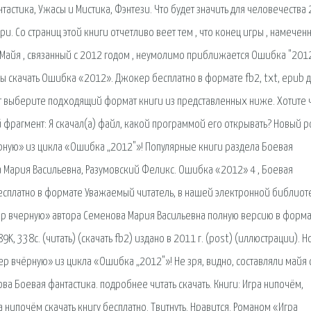
астика, Ужасы и Мистика, Фэнтези. Что будет значить для человечества
и. Со страниц этой книги отчетливо веет тем , что конец игры , намечен
айя , связанный с 2012 годом , неумолимо приближается Ошибка "2012
ы скачать Ошибка «2012». Джокер бесплатно в формате fb2, txt, epub 
шет выберите подходящий формат книги из представленных ниже. Хотите 
 фрагмент: Я скачал(а) файл, какой программой его открывать? Новый 
ную» из цикла «Ошибка „2012"»! Популярные книги раздела Боевая
 Мария Васильевна, Разумовский Феликс. Ошибка «2012» 4 , Боевая
 бесплатно в формате Уважаемый читатель, в нашей электронной библиот
ер вчерную» автора Семенова Мария Васильевна полную версию в форм
 338с. (читать) (скачать fb2) издано в 2011 г. (post) (иллюстрации). 
 вчёрную» из цикла «Ошибка „2012"»! Не зря, видно, составляли майя 
 Боевая фантастика. подробнее читать скачать. Книги: Игра нипочём,
нипочём скачать книгу бесплатно. Твитнуть. Нравится. Романом «Игра