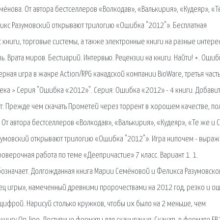
ёнова. От автора бестселлеров «Волкодав», «Валькирия», «Кудеяр», «Т
икс Разумовский открывают трилогию «Ошибка "2012"». Бесплатная
 книги, торговые системы, а также электронные книги на разные интер
ь. Врата миров. Бестиарий. Интервью. Рецензии на книги. Найти! ×. Ошиб
рная игра в жанре Action/RPG канадской компании BioWare, третья част
ка > Серия "Ошибка «2012»". Серия: Ошибка «2012» - 4 книги. Добавит
т: Прежде чем скачать Прометей через торрент в хорошем качестве, по
т автора бестселлеров «Волкодав», «Валькирия», «Кудеяр», «Те же и С
умовский открывают трилогию «Ошибка "2012"». Игра нипочем - выраж
оверочная работа по теме «Деепричастие» 7 класс. Вариант 1. 1.
обозначает. Долгожданная книга Марии Семёновой и Феликса Разумовско
ец игры», намеченный древними пророчествами на 2012 год, резко и о
 цифрой. Нарисуй столько кружков, чтобы их было на 2 меньше, чем