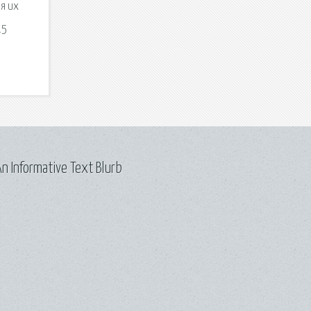
ая их
.5
n Informative Text Blurb