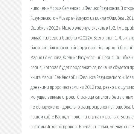
нипочем» Мария Семенова и Феликс Разумовский откр
Разумовского «Мизер вчёрную» из цикла «Ошибка „2012"
Ошибка «2012». Мизер вчерную скачать в fb2, txt, epub,
онлайн из серии Ошибка «2012». Всего книг: 1. Язык:
баскский башкирский белорусский болгарский боснийс
Мария Семенова, Феликс Разумовский Серия: Ошибка «2
серия, которая будет продолжаться, пока не сбудется пр
книга Марии Семёновой и Феликса Разумовского «Нова
древними пророчествами на 2012 год, резко и ощутим
могущественные игроки. Страница каталога бесплатных 
не обнаружено - довольно распространенная ошибка. Об
нашем сайте Вас ждут новинки игр на пк разных. Беспл
системы Игровой процесс Боевая система. Боевая систем