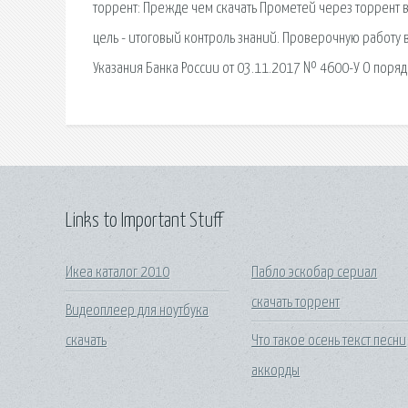
торрент: Прежде чем скачать Прометей через торрент в
цель - итоговый контроль знаний. Проверочную работу 
Указания Банка России от 03.11.2017 № 4600-У О поряд
Links to Important Stuff
Икеа каталог 2010
Пабло эскобар сериал
скачать торрент
Видеоплеер для ноутбука
скачать
Что такое осень текст песни
аккорды