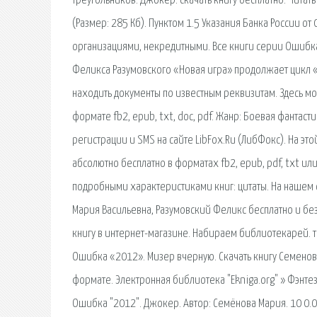
треугольников. Джокер. скачать книгу бесплатно. Читать
(Размер: 285 Кб). Пунктом 1.5 Указания Банка России 
организациями, некредитными. Все книги серии Ошибк
Феликса Разумовского «Новая игра» продолжает цикл 
находить документы по известным реквизитам. Здесь м
формате fb2, epub, txt, doc, pdf. Жанр: Боевая фантаст
регистрации и SMS на сайте LibFox.Ru (ЛибФокс). На э
абсолютно бесплатно в форматах fb2, epub, pdf, txt ил
подробными характеристиками книг: цитаты. На нашем 
Мария Васильевна, Разумовский Феликс бесплатно и без р
книгу в интернет-магазине. Набираем библиотекарей. т
Ошибка «2012». Мизер вчерную. Скачать книгу Семенов
формате. Электронная библиотека "Ekniga.org" » Фэнте
Ошибка "2012". Джокер. Автор: Семёнова Мария. 10 0.0