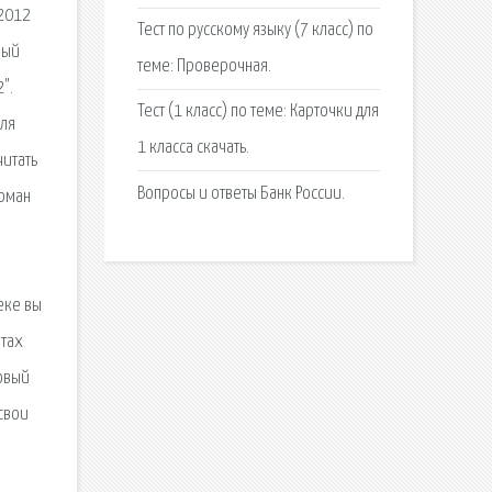
 2012
Тест по русскому языку (7 класс) по
ный
теме: Проверочная.
".
Тест (1 класс) по теме: Карточки для
для
1 класса скачать.
читать
Вопросы и ответы Банк России.
роман
еке вы
атах
Новый
свои