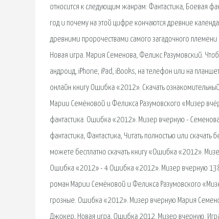
относится к следующим жанрам: Фантастика, Боевая фант
год и почему на этой цифре кончаются древние календар
древними пророчествами самого загадочного племени М
Новая игра. Мария Семенова, Феликс Разумовский. Чтоб
андроид, iPhone, iPad, iBooks, на телефон или на план
онлайн книгу Ошибка «2012». Скачать ознакомительный
Марии Семёновой и Феликса Разумовского «Мизер вчёр
фантастика. Ошибка «2012». Мизер вчерную - Семенова
фантастика, Фантастика, Читать полностью или скачать
можете бесплатно скачать книгу «Ошибка «2012». Миз
Ошибка «2012» - 4 Ошибка «2012». Мизер вчерную 1389K,
роман Марии Семёновой и Феликса Разумовского «Мизер
грозные. Ошибка «2012». Мизер вчерную Мария Семенова
Джокер, Новая игра, Ошибка 2012. Мизер вчерную. Игра 