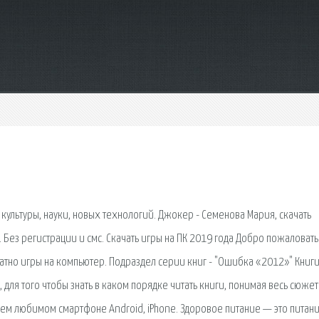
 культуры, науки, новых технологий. Джокер - Семенова Мария, скачать
е. Без регистрации и смс. Скачать игры на ПК 2019 года Добро пожаловать
атно игры на компьютер. Подраздел серии книг - "Ошибка «2012»" Книг
 для того чтобы знать в каком порядке читать книги, понимая весь сюже
воем любимом смартфоне Android, iPhone. Здоровое питание — это питани