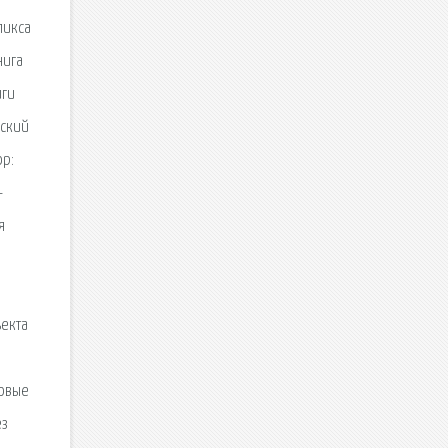
ликса
нига
иги
нский
ор:
-
я
ъекта
говые
ез