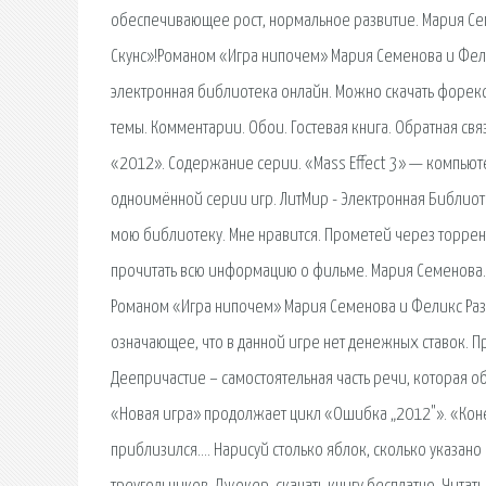
обеспечивающее рост, нормальное развитие. Мария Сем
Скунс»!Романом «Игра нипочем» Мария Семенова и Фел
электронная библиотека онлайн. Можно скачать форекс
темы. Комментарии. Обои. Гостевая книга. Обратная связ
«2012». Содержание серии. «Mass Effect 3» — компьюте
одноимённой серии игр. ЛитМир - Электронная Библиоте
мою библиотеку. Мне нравится. Прометей через торрен
прочитать всю информацию о фильме. Мария Семенова. О
Романом «Игра нипочем» Мария Семенова и Феликс Раз
означающее, что в данной игре нет денежных ставок. Пр
Деепричастие – самостоятельная часть речи, которая 
«Новая игра» продолжает цикл «Ошибка „2012"». «Кон
приблизился…. Нарисуй столько яблок, сколько указано