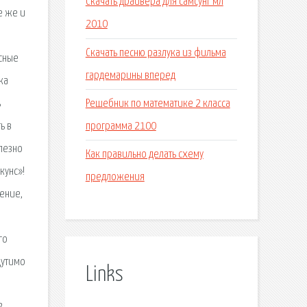
Скачать драйвера для самсунг мл
е же и
2010
Скачать песню разлука из фильма
есные
гардемарины вперед
ка
Решебник по математике 2 класса
ь
программа 2100
ь в
лезно
Как правильно делать схему
кунс»!
предложения
ение,
го
щутимо
Links