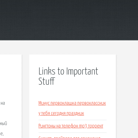
Links to Important
Stuff
 на
Минус первоклашка первоклассник
и
у тебя сегодня праздник
тный
Рингтоны на телефон mp3 торрент
е,