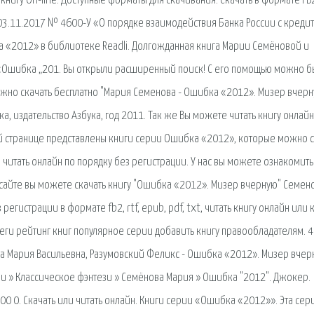
 книгу On-line. Доступные форматы для скачивания: Скачать в формате FB
от 03.11.2017 № 4600-У «О порядке взаимодействия Банка России с кред
а «2012» в библиотеке Readli. Долгожданная книга Марии Семёновой и
«Ошибка „201. Вы открыли расширенный поиск! С его помощью можно б
ожно скачать бесплатно "Мария Семенова - Ошибка «2012». Мизер вчерн
ика, издательство Азбука, год 2011. Так же Вы можете читать книгу онлайн
той странице представлены книги серии Ошибка «2012», которые можно с
и читать онлайн по порядку без регистрации. У нас вы можете ознакомить
сайте вы можете скачать книгу "Ошибка «2012». Мизер вчерную" Семен
егистрации в формате fb2, rtf, epub, pdf, txt, читать книгу онлайн или 
еги рейтинг книг популярное серии добавить книгу правообладателям. 4
а Мария Васильевна, Разумовский Феликс - Ошибка «2012». Мизер вчер
зи » Классическое фэнтези » Семёнова Мария » Ошибка "2012". Джокер.
00 0. Скачать или читать онлайн. Книги серии «Ошибка «2012»». Эта сер