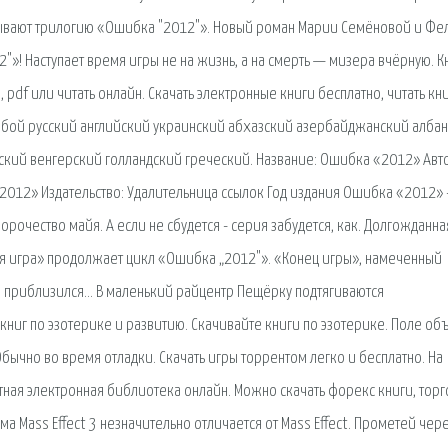
ывают трилогию «Ошибка "2012"». Новый роман Марии Семёновой и Фе
»! Наступает время игры не на жизнь, а на смерть — мизера вчёрную. К
 pdf или читать онлайн. Скачать электронные книги бесплатно, читать кн
 любой русский английский украинский абхазский азербайджанский алба
кий венгерский голландский греческий. Название: Ошибка «2012» Авт
012» Издательство: Удалительница ссылок Год издания Ошибка «2012» 
орочество майя. А если не сбудется - серия забудется, как. Долгожданна
я игра» продолжает цикл «Ошибка „2012"». «Конец игры», намеченный
о приблизился… В маленький райцентр Пещёрку подтягиваются
книг по эзотерике и развитию. Скачивайте книги по эзотерике. Поле об
ычно во время отладки. Скачать игры торрентом легко и бесплатно. На
атная электронная библиотека онлайн. Можно скачать форекс книги, тор
а Mass Effect 3 незначительно отличается от Mass Effect. Прометей чер