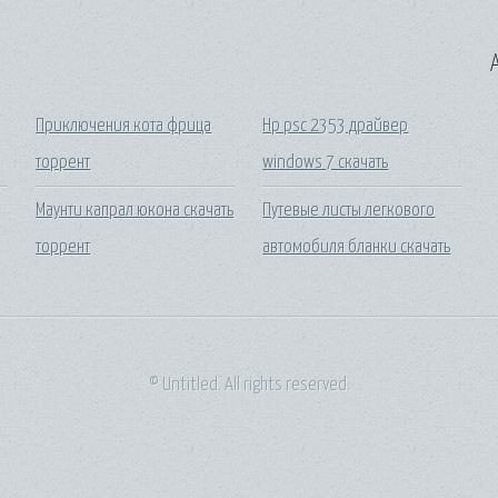
A
Приключения кота фрица
Hp psc 2353 драйвер
торрент
windows 7 скачать
Маунти капрал юкона скачать
Путевые листы легкового
торрент
автомобиля бланки скачать
© Untitled. All rights reserved.