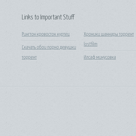
Links to Important Stuff
Рингтон кровосток куртец
Хроники шаннары торрент
lostfilm
Скачать обои порно девушки
торрент
Илсаф минусовка