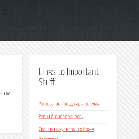
Links to Important
Stuff
ски во
Расписание поезд харьков сумы
Репин бизнес процессы
Скачать минус натали о боже