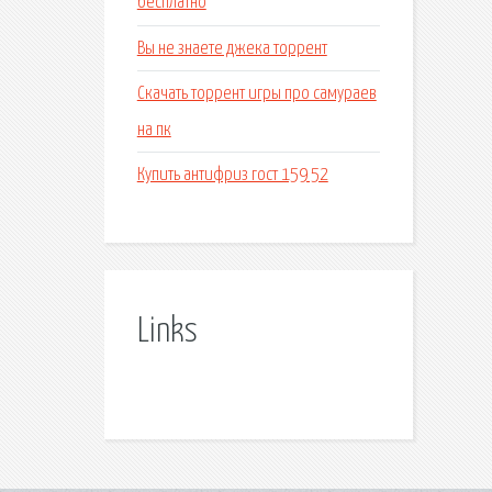
бесплатно
Вы не знаете джека торрент
Скачать торрент игры про самураев
на пк
Купить антифриз гост 159 52
Links