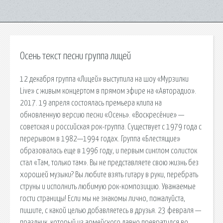
Осень текст песни группа лицей
12 декабря группа «Лицей» выступила на шоу «Мурзилки
Live» с живым концертом в прямом эфире на «Авторадио».
2017. 19 апреля состоялась премьера клипа на
обновленную версию песни «Осень». «Воскресе́ние» —
советская и российская рок-группа. Существует с 1979 года с
перерывом в 1982—1994 годах. Группа «Блестящие»
образовалась еще в 1996 году, и первым синглом солисток
стал «Там, только там». Вы не представляете свою жизнь без
хорошей музыки? Вы любите взять гитару в руки, перебрать
струны и исполнить любимую рок-композицию. Уважаемые
гости страницы! Если мы не знакомы лично, пожалуйста,
пишите, с какой целью добавляетесь в друзья. 23 февраля —
праздник, который из армейского давно превратился во