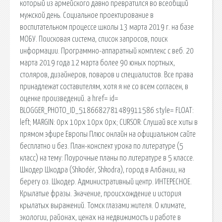
который из армейского давно превратился во всеобщий
мужской день. Социальное проектирование в
воспитательном процессе школы 13 марта 2019 г. на базе
МОБУ. Поисковая сиcтема, список запросов, поиск
информации. Программно-аппаратный комплекс с веб. 20
марта 2019 года 12 марта более 90 юных портных,
столяров, дизайнеров, поваров и специалистов. Все права
принадлежат составителям, хотя я не со всем согласен, в
оценке произведений. a href= id=
BLOGGER_PHOTO_ID_5186682781489911586 style= FLOAT:
left; MARGIN: 0px 10px 10px 0px; CURSOR: Слушай все хиты в
прямом эфире Европы Плюс онлайн на официальном сайте
бесплатно и без. План-конспект урока по литературе (5
класс) на тему: Поурочные планы по литературе в 5 классе.
Шкодер Шкодра (Shkodёr, Shkodra), город в Албании, на
берегу оз. Шкодер. Административный центр. ИНТЕРЕСНОЕ.
Крылатые фразы. Значение, происхождение и история
крылатых выражений. Томск глазами жителя. О климате,
экологии, районах, ценах на недвижимость и работе в