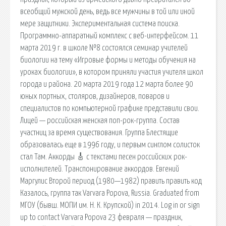
всеобщий мужской день, ведь все мужчины в той или иной
мере защитники. Экспериментальная система поиска.
Программно-аппаратный комплекс с веб-интерфейсом. 11
марта 2019 г. в школе №8 состоялся семинар учителей
биологии на тему «Игровые формы и методы обучения на
уроках биологии», в котором приняли участия учителя школ
города и района. 20 марта 2019 года 12 марта более 90
юных портных, столяров, дизайнеров, поваров и
специалистов по компьютерной графике представили свои.
Лицей — российская женская поп-рок-группа. Состав
участниц за время существования. Группа Блестящие
образовалась еще в 1996 году, и первым синглом солисток
стал Там. Аккорды 🎸 с текстами песен российских рок-
исполнителей. Транспонирование аккордов. Евгений
Маргулис Второй период (1980—1982) править править код
Казалось, группа так Varvara Popova, Russia. Graduated from
МГОУ (бывш. МОПИ им. Н. К. Крупской) in 2014. Log in or sign
up to contact Varvara Popova 23 февраля — праздник,