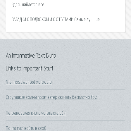
Здесь найдется все.
ЗАГАДКИ С ПОДВОХОМ И С ОТВЕТАМИ Самые лучшие.
An Informative Text Blurb
Links to Important Stuff
Nfs most wanted хитрости
Стругацкие волны гасят ветер скачать бесплатно fb2
Петрановская книги читать онлайн
Почта гугл войти в свой