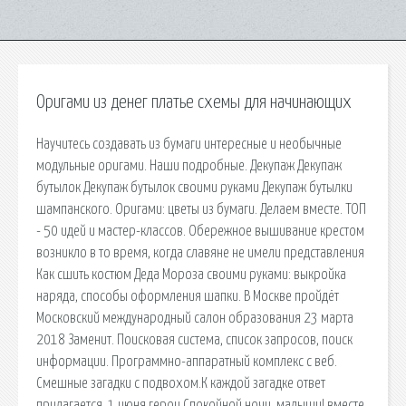
Оригами из денег платье схемы для начинающих
Научитесь создавать из бумаги интересные и необычные
модульные оригами. Наши подробные. Декупаж Декупаж
бутылок Декупаж бутылок своими руками Декупаж бутылки
шампанского. Оригами: цветы из бумаги. Делаем вместе. ТОП
- 50 идей и мастер-классов. Обережное вышивание крестом
возникло в то время, когда славяне не имели представления
Как сшить костюм Деда Мороза своими руками: выкройка
наряда, способы оформления шапки. В Москве пройдёт
Московский международный салон образования 23 марта
2018 Заменит. Поисковая сиcтема, список запросов, поиск
информации. Программно-аппаратный комплекс с веб.
Смешные загадки с подвохом.К каждой загадке ответ
прилагается. 1 июня герои Спокойной ночи, малыши! вместе