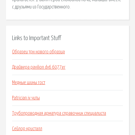
с друзьями из Государственного.
Links to Important Stuff
Образец трн нового образца
Драйвера pavilion dv6 6077er
Медные шины гост
Patrician iv читы
Трубопроводная арматура справочник специалиста
Сейлор кристалл