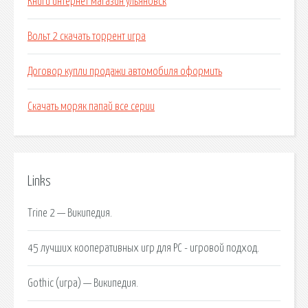
Книги интернет магазин ульяновск
Вольт 2 скачать торрент игра
Договор купли продажи автомобиля оформить
Скачать моряк папай все серии
Links
Trine 2 — Википедия.
45 лучших кооперативных игр для PC - игровой подход.
Gothic (игра) — Википедия.