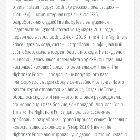
ответы! ːsteamhappyː. Gothic (в русских локализациях —
«Готика») — компьютерная игра в жанре CRPG,
разработанная студией Piranha Bytes и выпущенная
издательством Egmont Interactive 15 марта 2001 года,
первая часть серии Gothic. 24 окт 2018 Trine 4: The Nightmare
Prince - дата выхода, системные требования, официальный
сайт, обзор, скачать торрент бесплатно, коды. Не так давно
мы восхищались накопителем adata xpg sx8200, ставшим
настоящей находкой среди потребительских Trine 4: The
Nightmare Prince — продолжение популярного пазл-
платформера с видом сбоку в фэнтезийном сеттинге. На этот
раз три героя отправятся. 24 авг 2015 Создание Trine 3
обошлось студии в ,4 млн — это, по словам руководителя,
примерно в три раза больше, чем понадобилось для. Все о
Trine 4: The Nightmare Prince: дата релиза, системные
требования, разработка, игровой процесс, сюжет. Последние
новости, видео и скриншоты. 5 мар 2019 Trine 4: The
Nightmare Prince анонсировали уже давно, но только недавно