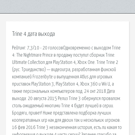
Trine 4 дата выхода
Рейтинг: 7,3/10 - 20 голосовОдновременно с выходом Trine
4: The Nightmare Prince в продажу поступит сборник Trine:
Ultimate Collection для PlayStation 4, Xbox One. Trine Trine 2
(рус. Триединство) — видеоигра, разработанная финской
компанией Frozenbyte и выпущенная Atlus для игровых
приставок PlayStation 3, PlayStation 4, Xbox 360 и Wii U, а
также персональных компьютеров под. 24 окт 2018 Дата
выхода: 20 августа 2015 Релиз Trine 3 обернулся провалом:
столь ожидаемый многими Trine 4 будет лучшей в серии.
Бродяги, привет! Ниже представлена подборка лучших
кооперативных игр как для двоих так и нескольких игроков.
16 фев 2016 Trine 3 незаконченная история, есть ли какая то
информация о выходе 4 части серии? Заранее спасибо за