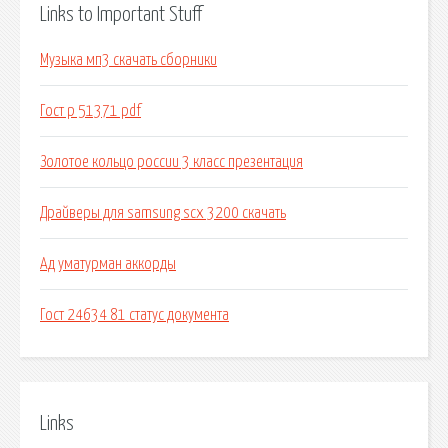
Links to Important Stuff
Музыка мп3 скачать сборники
Гост р 51371 pdf
Золотое кольцо россии 3 класс презентация
Драйверы для samsung scx 3200 скачать
Ад уматурман аккорды
Гост 24634 81 статус документа
Links