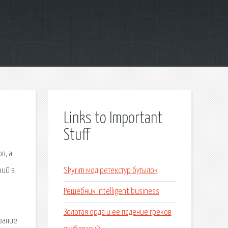
Links to Important
Stuff
в, а
ний в
Skyrim мод ретекстур бутылок
Решебник intelligent business
Золотая орда и ее падение греков
азание