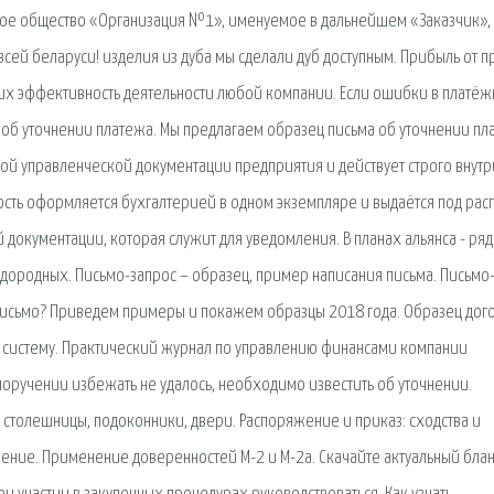
ерное общество «Организация №1», именуемое в дальнейшем «Заказчик»,
 всей беларуси! изделия из дуба мы сделали дуб доступным. Прибыль от 
их эффективность деятельности любой компании. Если ошибки в платё
 об уточнении платежа. Мы предлагаем образец письма об уточнении пл
ной управленческой документации предприятия и действует строго внутр
ость оформляется бухгалтерией в одном экземпляре и выдаётся под рас
документации, которая служит для уведомления. В планах альянса - ряд
одородных. Письмо-запрос – образец, пример написания письма. Письмо
 письмо? Приведем примеры и покажем образцы 2018 года. Образец дог
 систему. Практический журнал по управлению финансами компании
поручении избежать не удалось, необходимо известить об уточнении.
 столешницы, подоконники, двери. Распоряжение и приказ: сходства и
жение. Применение доверенностей М-2 и М-2а. Скачайте актуальный блан