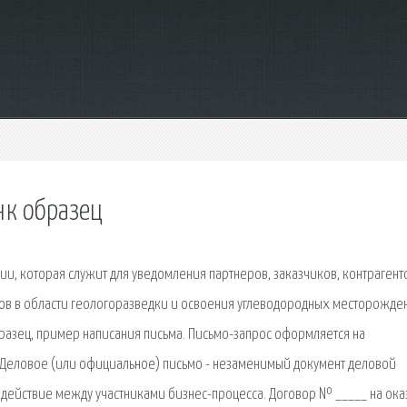
нк образец
, которая служит для уведомления партнеров, заказчиков, контрагенто
ктов в области геологоразведки и освоения углеводородных месторожде
бразец, пример написания письма. Письмо-запрос оформляется на
. Деловое (или официальное) письмо - незаменимый документ деловой
одействие между участниками бизнес-процесса. Договор № _____ на ок