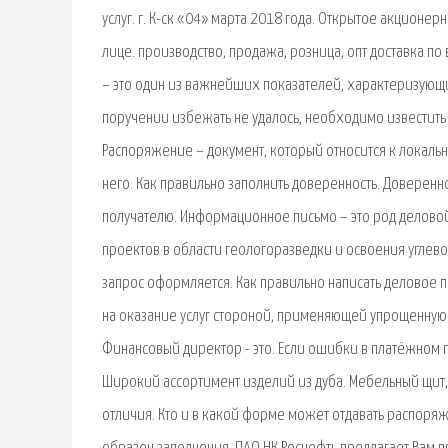
услуг. г. К-ск «04» марта 2018 года. Открытое акцион
лице. производство, продажа, розница, опт доставка по
– это один из важнейших показателей, характеризующ
поручении избежать не удалось, необходимо известить
Распоряжение – документ, который относится к локаль
него. Как правильно заполнить доверенность. Доверенн
получателю. Информационное письмо – это род деловой 
проектов в области геологоразведки и освоения углев
запрос оформляется. Как правильно написать деловое
на оказание услуг стороной, применяющей упрощенную
Финансовый директор - это. Если ошибки в платёжном 
Широкий ассортимент изделий из дуба. Мебельный щит,
отличия. Кто и в какой форме может отдавать распоря