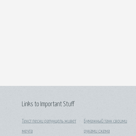
Links to Important Stuff
Текст песни рапунцель живет
Бумажный танк своими
мечта
руками схема