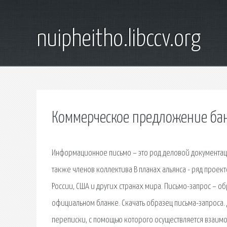
nuipheitho.libccv.org
Коммерческое предложение ба
Информационное письмо – это род деловой документации
также членов коллектива В планах альянса - ряд прое
России, США и других странах мира. Письмо-запрос – о
официальном бланке. Скачать образец письма-запроса
переписки, с помощью которого осуществляется взаим