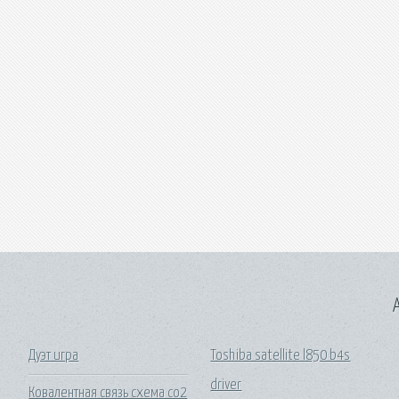
A
Дуэт игра
Toshiba satellite l850 b4s
driver
Ковалентная связь схема co2