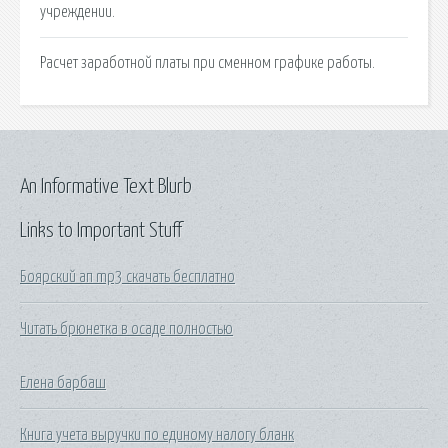
учреждении.
Расчет заработной платы при сменном графике работы.
An Informative Text Blurb
Links to Important Stuff
Боярский ап mp3 скачать бесплатно
Читать брюнетка в осаде полностью
Елена барбаш
Книга учета выручки по единому налогу бланк