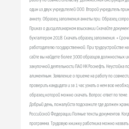
работу по совместительству. Должностная инструкция д
один из двух учредителей ООО. Второй учредитель при
анкету. Образец заполнения анкеты при. Образец сопро
Приказ о дисциплинарном взыскании Скачайте документ
бухгалтером 2018. Скачать образец заполнения. + Сро
работодателю государственной. При трудоустройстве н
сайте вы найдете более 3000 образцов должностных ин
закупочной деятельности ПАО НК Роснефть. Неустойка 
алиментным. Заявление о приеме на работу по совмести
проверить кандидата и за 1 час узнать о нем всю нео
образец которой можно скачать. Вопрос-ответ по теме.
Добрый день, пожалуйста подскажите где должен хранит
Российской Федерации.Полные тексты документов. Когда
программа. Трудовую книжку работника можно назвать