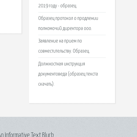
2019 году - образец.
Образец протокол о продлении
полномочий директора ооо.
Заявление на прием по
совместительству. Образец.
Должностная инструкция
документоведа (образец текста
скачать).
n Informative Text Blurb