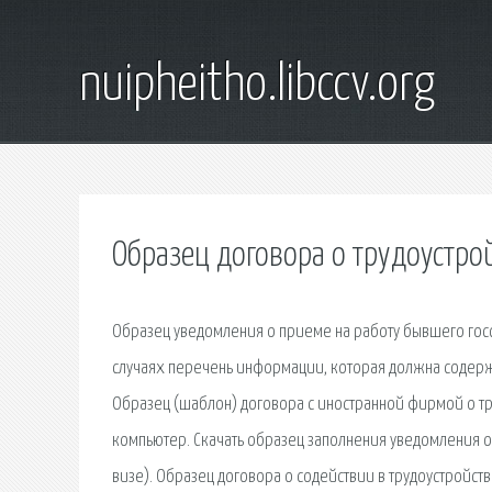
nuipheitho.libccv.org
Образец договора о трудоустрой
Образец уведомления о приеме на работу бывшего гос
случаях перечень информации, которая должна содержа
Образец (шаблон) договора с иностранной фирмой о тру
компьютер. Скачать образец заполнения уведомления о
визе). Образец договора о содействии в трудоустройс