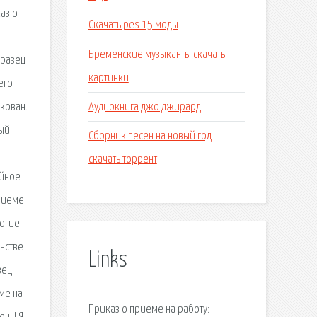
аз о
Скачать pes 15 моды
Бременские музыканты скачать
бразец
картинки
его
Аудиокнига джо джирард
кован.
тый
Сборник песен на новый год
скачать торрент
ийное
приеме
ногие
нстве
Links
зец
ме на
Приказ о приеме на работу: