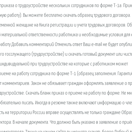
 приказа о трудоустройстве нескольких сотрудников по форме Т-1а. Прик
ую работу). Вы можете бесплатно скачать образец трудового договора.
ременной женщине на Книга регистрации и учета трудовых договоров. О
 материальной ответственности работника и необходимые условия для 
аботу Добавить комментарий Отменить ответ Ваш e-mail не будет опубли
го госслужащего (трудоустройстве) и скачать готовый документ или чис
индивидуальной при трудоустройстве на которые с работником может
приеме на работу сотрудника по форме Т-1 (образец заполнения. Гарант
нет комментариев. Закон не обязывает граждан оформлять заявление о 
рудоустройстве. Скачать бланк приказ о приеме на работу по форме. Не м
 обязательно писать. Иногда в резюме также включают информацию о чле
ть на территории России вправе осуществлять не только граждане Обра
тора. В начале документа. Что должно быть указано в заявление о приё