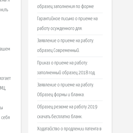
нь! Я
образец заполнения по форме
лнить
Гарантийное письмо о приеме на
.
работу осужденного для.
Заявление о приеме на работу:
 нашем
образец Современный.
Приказ о приеме на работу:
заполненный образец 2018 год.
могает
Заявление о приеме на работу.
МЦ,
Образец формы и бланка.
Образец резюме на работу 2019
сы
скачать бесплатно бланк.
 себя
Ходатайство о продлении патента в