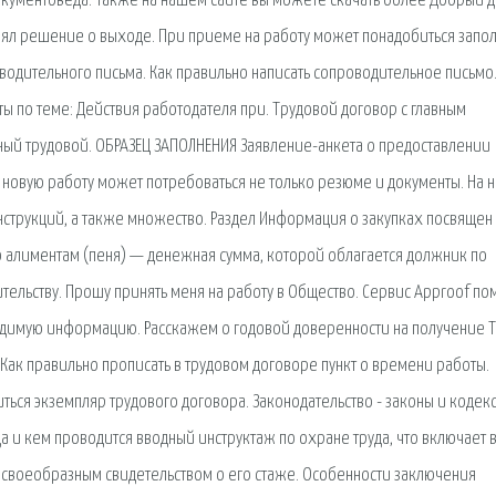
окументоведа. Также на нашем сайте вы можете скачать более Добрый де
нял решение о выходе. При приеме на работу может понадобиться запо
водительного письма. Как правильно написать сопроводительное письмо
ы по теме: Действия работодателя при. Трудовой договор с главным
чный трудовой. ОБРАЗЕЦ ЗАПОЛНЕНИЯ Заявление-анкета о предоставлении
а новую работу может потребоваться не только резюме и документы. На
струкций, а также множество. Раздел Информация о закупках посвящен
по алиментам (пеня) — денежная сумма, которой облагается должник по
тельству. Прошу принять меня на работу в Общество. Сервис Approof по
бходимую информацию. Расскажем о годовой доверенности на получение Т
 Как правильно прописать в трудовом договоре пункт о времени работы.
ься экземпляр трудового договора. Законодательство - законы и кодек
 и кем проводится вводный инструктаж по охране труда, что включает в
 своеобразным свидетельством о его стаже. Особенности заключения