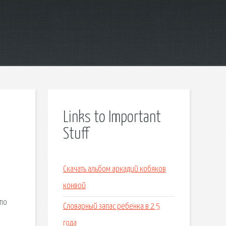
Links to Important
Stuff
н
Скачать альбом аркадий кобяков
конвой
(по
Словарный запас ребенка в 2 5
года