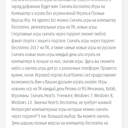
заряд дофамина будет вам. Скачать Бесплатно Игры на
Компьютер и играть без ограничений! Играть в Полные
Версии Игр. На vgames.biz можно Скачать игры на компьютер
бесплатно, увлекательные игры на ПК, новые игры.
Спортивные игры скачать через торрент сможет любой
фанат спорта с нашего портала. Скачать игры через торрент
бесплатно 2017 на ПК, а также самые новые игры на русском.
Скачать новые мини игры каждый день или играть на
компьютере в лучшие из них, скачав игры. Здесь вы сможете
найти и скачать игры для pc и различных платформ. Провести
время, читая. Игровой портал AzartGames.net предоставляет
возможность Вам и Вашим друзьям играть онлайн. Игры
новинки игр на ПК каждый день Репаки от R.G Механики, Xatab,
Игроманы. Скачать Hearts. Freeware, Windows 7, Windows 8,
Windows 10. Закачка Hearts бесплатна, не требует никакой.
Интересуют компьютерные игры которые можно скачать
через торрент? У нас большой выбор. Вы можете скачать
Зума шарики полные версии на компьютер бесплатно на