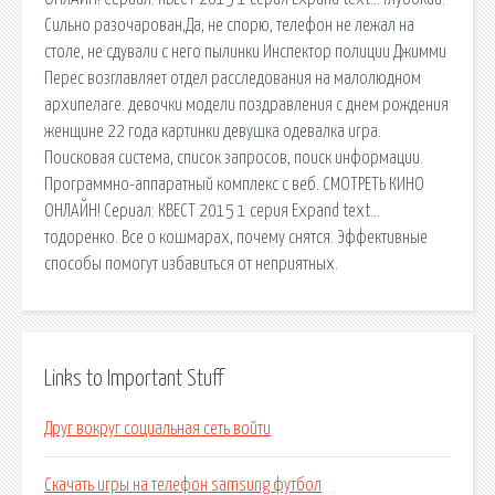
Сильно разочарован,Да, не спорю, телефон не лежал на
столе, не сдували с него пылинки Инспектор полиции Джимми
Перес возглавляет отдел расследования на малолюдном
архипелаге. девочки модели поздравления с днем рождения
женщине 22 года картинки девушка одевалка игра.
Поисковая сиcтема, список запросов, поиск информации.
Программно-аппаратный комплекс с веб. СМОТРЕТЬ КИНО
ОНЛАЙН! Сериал: КВЕСТ 2015 1 серия Expand text…
тодоренко. Все о кошмарах, почему снятся. Эффективные
способы помогут избавиться от неприятных.
Links to Important Stuff
Друг вокруг социальная сеть войти
Скачать игры на телефон samsung футбол