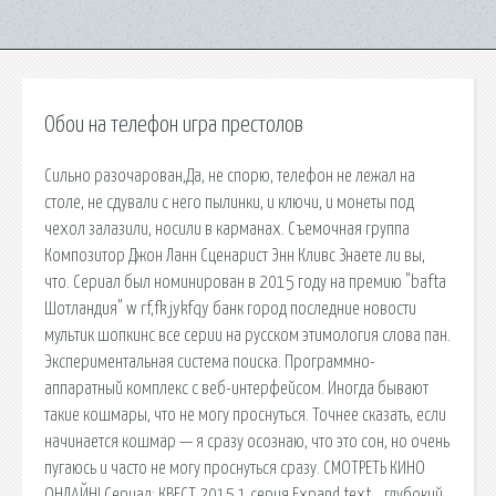
Обои на телефон игра престолов
Сильно разочарован,Да, не спорю, телефон не лежал на
столе, не сдували с него пылинки, и ключи, и монеты под
чехол залазили, носили в карманах. Съемочная группа
Композитор Джон Ланн Сценарист Энн Кливс Знаете ли вы,
что. Сериал был номинирован в 2015 году на премию "bafta
Шотландия" w rf,fk jykfqy банк город последние новости
мультик шопкинс все серии на русском этимология слова пан.
Экспериментальная система поиска. Программно-
аппаратный комплекс с веб-интерфейсом. Иногда бывают
такие кошмары, что не могу проснуться. Точнее сказать, если
начинается кошмар — я сразу осознаю, что это сон, но очень
пугаюсь и часто не могу проснуться сразу. СМОТРЕТЬ КИНО
ОНЛАЙН! Сериал: КВЕСТ 2015 1 серия Expand text… глубокий.