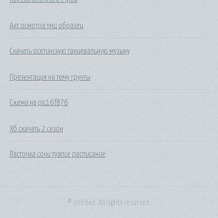
Акт осмотра тмц образец
Скачать осетинскую танцевальную музыку
Презентация на тему грунты
Схема на pic16f876
Хб скачать 2 сезон
Ласточка сочи туапсе расписание
© Untitled. All rights reserved.