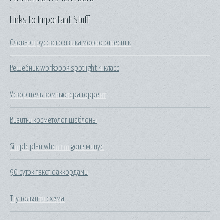
Links to Important Stuff
Словари русского языка можно отнести к
Решебник workbook spotlight 4 класс
Ускоритель компьютера торрент
Визитки косметолог шаблоны
Simple plan when i m gone минус
90 суток текст с аккордами
Тгу тольятти схема