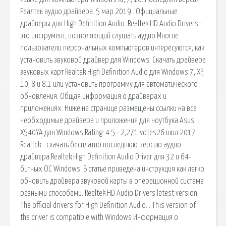
Реалтек аудио драйвера. 5 мар 2019 . Официальные
драйверы для High Definition Audio. Realtek HD Audio Drivers -
это инструмент, позволяющий слушать аудио Многие
пользователи персональных компьютеров интересуются, как
установить звуковой драйвер для Windows. Скачать драйвера
звуковых карт Realtek High Definition Audio для Windows 7, XP,
10, 8 и 8.1 или установить программу для автоматического
обновления. Общая информация о драйверах и
приложениях. Ниже на странице размещены ссылки на все
необходимые драйвера и приложения для ноутбука Asus
X540YA для Windows Rating: 4.5 - 2,271 votes26 июл 2017
Realtek - скачать бесплатно последнюю версию аудио
драйвера Realtek High Definition Audio Driver для 32 и 64-
битных ОС Windows. В статье приведена инструкция как легко
обновить драйвера звуковой карты в операционной системе
разными способами. Realtek HD Audio Drivers latest version:
The official drivers for High Definition Audio. . This version of
the driver is compatible with Windows Информация о