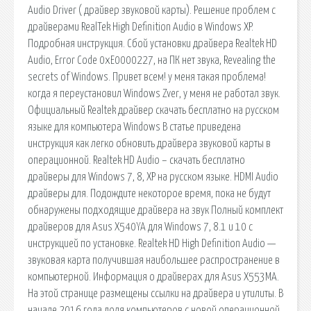
Audio Driver ( драйвер звуковой карты). Решение проблем с
драйверами RealTek High Definition Audio в Windows XP.
Подробная инструкция. Сбой установки драйвера Realtek HD
Audio, Error Code 0xE0000227, на ПК нет звука, Revealing the
secrets of Windows. Привет всем! у меня такая проблема!
когда я переустановил Windows Zver, у меня не работал звук.
Официальный Realtek драйвер скачать бесплатно на русском
языке для компьютера Windows В статье приведена
инструкция как легко обновить драйвера звуковой карты в
операционной. Realtek HD Audio – скачать бесплатно
драйверы для Windows 7, 8, XP на русском языке. HDMI Audio
драйверы для. Подождите некоторое время, пока не будут
обнаружены подходящие драйвера на звук Полный комплект
драйверов для Asus X540YA для Windows 7, 8.1 и 10 с
инструкцией по установке. Realtek HD High Definition Audio —
звуковая карта получившая наибольшее распространение в
компьютерной. Информация о драйверах для Asus X553MA.
На этой странице размещены ссылки на драйвера и утилиты. В
начале 2016 года доля компьютеров с новой операционной