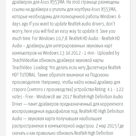
драйверах для Asus X553MA. На этой странице размещены
ссылки на драйвера и утилиты для ноутбука Asus X553MA,
которые необходимы для полноценной работы Windows. 6
days ago If you want to update Realtek audio drivers, don't
worry, here you will find an easy way to update it. Save you
much time. For Windows 10,7,8. Realtek HD Audio - Realtek HD
Audio – драйверы для интегрированных звуковых карт
компьютеров на Windows 13 Jul 2012 - 1 min - Uploaded by
TeachVideoКак обновить драйвера звуковой карты.
TeachVideo. Loading. Что делать если нету Диспетчера Realtek
HD? TUTORIAL. Также обратите внимание на Подсказки
производителя. Например, чтобы найти новый драйвер для
старого (снятого с производства) устройства Rating: 4.1 - 122
votes - Free - Windows8 авг 2017 Realtek High Definition Audio
Driver — пакет драйверов предназначенный для корректного
воспроизведения аудиофайлов под. Realtek HD High Definition
Audio — звуковая карта получившая наибольшее
распространение в компьютерной индустрии. 2 мар 2015 Где
скачать и как правильно обновить Realtek High Definition