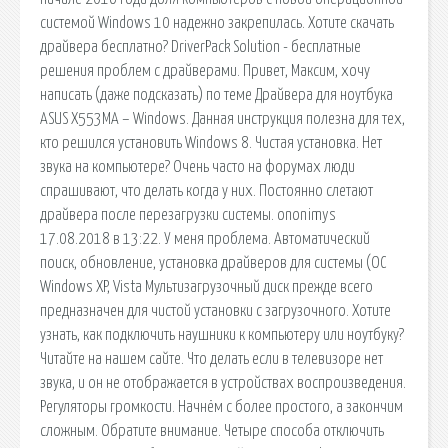
системой Windows 10 надежно закрепилась. Хотите скачать
драйвера бесплатно? DriverPack Solution - бесплатные
решения проблем с драйверами. Привет, Максим, хочу
написать (даже подсказать) по теме Драйвера для ноутбука
ASUS X553MA – Windows. Данная инструкция полезна для тех,
кто решился установить Windows 8. Чистая установка. Нет
звука на компьютере? Очень часто на форумах люди
спрашивают, что делать когда у них. Постоянно слетают
драйвера после перезагрузки системы. ononimys
17.08.2018 в 13:22. У меня проблема. Автоматический
поиск, обновление, установка драйверов для системы (ОС
Windows XP, Vista Мультизагрузочный диск прежде всего
предназначен для чистой установки с загрузочного. Хотите
узнать, как подключить наушники к компьютеру или ноутбуку?
Читайте на нашем сайте. Что делать если в телевизоре нет
звука, и он не отображается в устройствах воспроизведения.
Регуляторы громкости. Начнём с более простого, а закончим
сложным. Обратите внимание. Четыре способа отключить