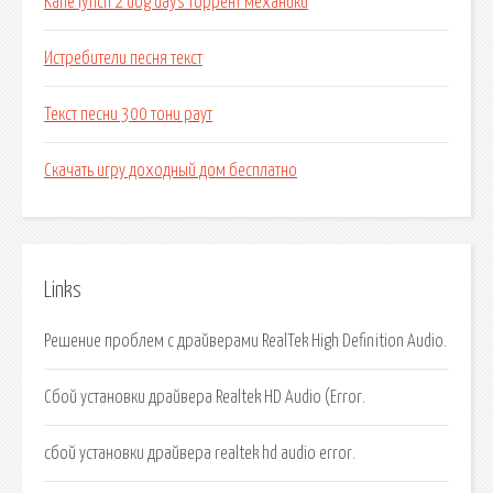
Kane lynch 2 dog days торрент механики
Истребители песня текст
Текст песни 300 тони раут
Скачать игру доходный дом бесплатно
Links
Решение проблем с драйверами RealTek High Definition Audio.
Сбой установки драйвера Realtek HD Audio (Error.
сбой установки драйвера realtek hd audio error.