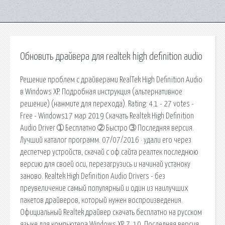
Обновить драйвера для realtek high definition audio
Решение проблем с драйверами RealTek High Definition Audio
в Windows XP. Подробная инструкция (альтернативное
решение) (нажмите для перехода). Rating: 4.1 - 27 votes -
Free - Windows17 мар 2019 Скачать Realtek High Definition
Audio Driver ➀ Бесплатно ➁ Быстро ➂ Последняя версия.
Лучший каталог программ. 07/07/2016 · удали его через
деспетчер устройств, скачай с оф сайта реалтек последнюю
версию для своей оси, перезагрузись и начинай устаноку
заново. Realtek High Definition Audio Drivers - без
преувеличение самый популярный и один из наилучших
пакетов драйверов, который нужен воспроизведения.
Официальный Realtek драйвер скачать бесплатно на русском
языке для компьютера Windows XP, 7, 10. Последняя версия