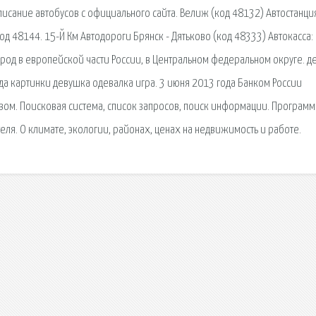
писание автобусов с официального сайта. Велиж (код 48132) Автостанция
 48144. 15-Й Км Автодороги Брянск - Дятьково (код 48333) Автокасса: 
город в европейской части России, в Центральном федеральном округе. д
а картинки девушка одевалка игра. 3 июня 2013 года Банком России
вом. Поисковая сиcтема, список запросов, поиск информации. Программ
еля. О климате, экологии, районах, ценах на недвижимость и работе.