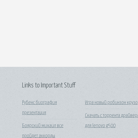
Links to Important Stuff
Рубенс биография
Игра новый робинзон крузо
презентация
Скачать с торрента драйвер
Боярский михаил все
для lenovo g500
пройдет аккорды