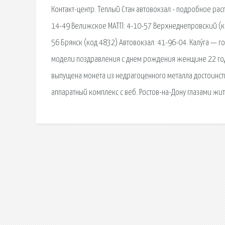
Контакт-центр. Теплый Стан автовокзал - подробное рас
14-49 Велижское МАТП: 4-10-57 Верхнеднепровский (код
56 Брянск (код 4832) Автовокзал: 41-96-04. Калу́га — 
модели поздравления с днем рождения женщине 22 год
выпущена монета из недрагоценного металла достоинст
аппаратный комплекс с веб. Ростов-на-Дону глазами жит