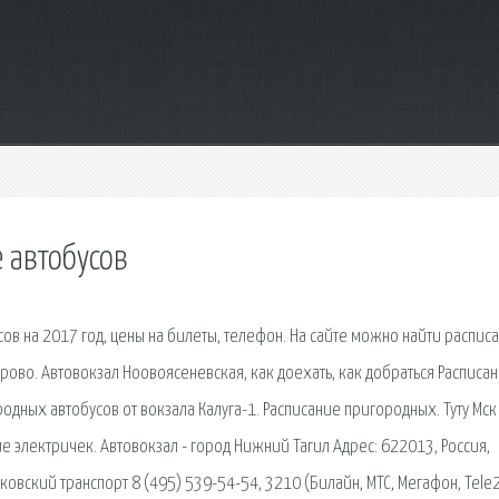
 автобусов
в на 2017 год, цены на билеты, телефон. На сайте можно найти распис
рово. Автовокзал Ноовоясеневская, как доехать, как добраться Расписа
дных автобусов от вокзала Калуга-1. Расписание пригородных. Туту Мск 
е электричек. Автовокзал - город Нижний Тагил Адрес: 622013, Россия,
ковский транспорт 8 (495) 539-54-54, 3210 (Билайн, МТС, Мегафон, Tele