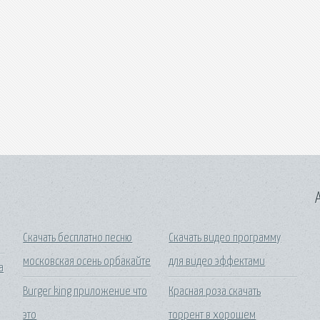
A
Скачать бесплатно песню
Скачать видео программу
московская осень орбакайте
для видео эффектами
а
Burger king приложение что
Красная роза скачать
это
торрент в хорошем