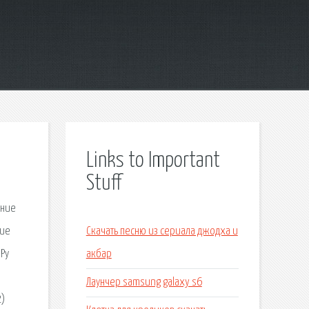
Links to Important
Stuff
ание
ние
Скачать песню из сериала джодха и
Ру
акбар
Лаунчер samsung galaxy s6
2)