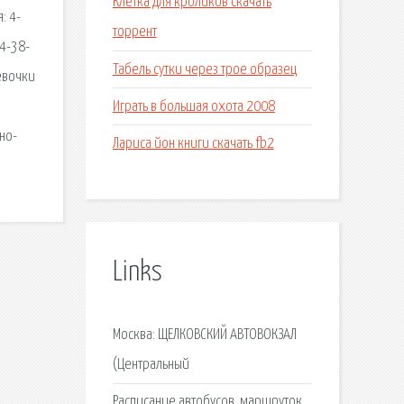
Клетка для кроликов скачать
: 4-
торрент
4-38-
Табель сутки через трое образец
евочки
Играть в большая охота 2008
но-
Лариса йон книги скачать fb2
Links
Москва: ЩЕЛКОВСКИЙ АВТОВОКЗАЛ
(Центральный
Расписание автобусов, маршруток,