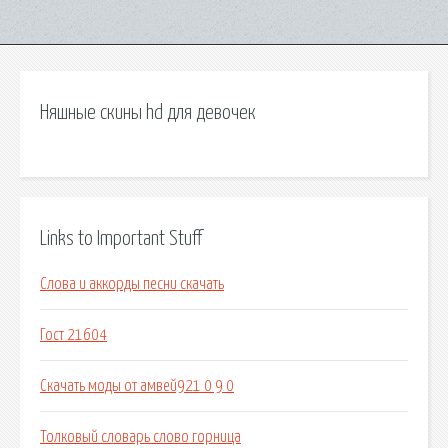
Няшные скины hd для девочек
Links to Important Stuff
Слова и аккорды песни скачать
Гост 21604
Скачать моды от амвей921 0 9 0
Толковый словарь слово горница