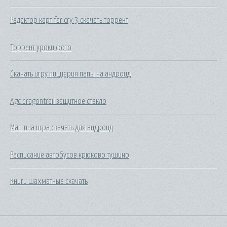
Редактор карт far cry 3 скачать торрент
Торрент уроки фото
Скачать игру пиццерия папы на андроид
Agc dragontrail защитное стекло
Машина игра скачать для андроид
Расписание автобусов крюково тушино
Книги шахматные скачать