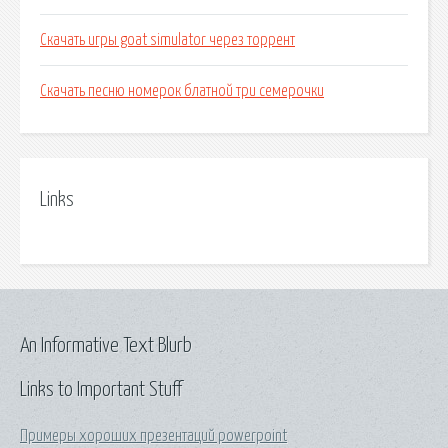
Скачать игры goat simulator через торрент
Скачать песню номерок блатной три семерочки
Links
An Informative Text Blurb
Links to Important Stuff
Примеры хороших презентаций powerpoint