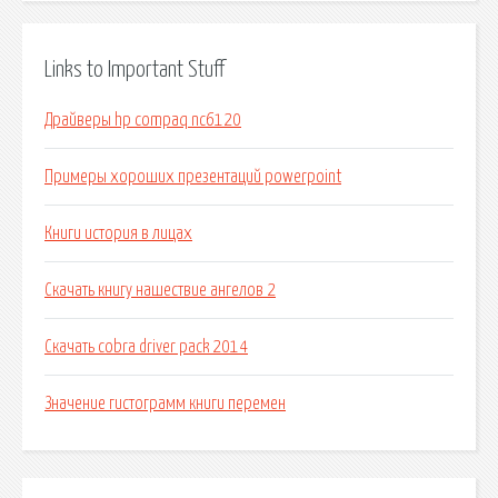
Links to Important Stuff
Драйверы hp compaq nc6120
Примеры хороших презентаций powerpoint
Книги история в лицах
Скачать книгу нашествие ангелов 2
Скачать cobra driver pack 2014
Значение гистограмм книги перемен