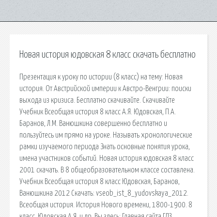
Новая история юдовская 8 класс скачать бесплатно
Презентация к уроку по истории (8 класс) на тему: Новая
история. От Австрийской империи к Австро-Венгрии: поиски
выхода из кризиса. Бесплатно скачивайте. Скачивайте
Учебник Всеобщая история 8 класс А.Я. Юдовская, П.А.
Баранов, Л.М. Ванюшкина совершенно бесплатно и
пользуйтесь им прямо на уроке. Называть хронологические
рамки изучаемого периода Знать основные понятия урока,
имена участников событий. Новая история юдовская 8 класс
2001 скачать. В 8 общеобразовательном классе составлена.
Учебник Всеобщая история 8 класс Юдовская, Баранов,
Ванюшкина 2012 Скачать: vseob_ist_8_yudovskaya_2012.
Всеобщая история. История Нового времени, 1800-1900. 8
класс. Юдовская А.Я. и др. Вы здесь: Главная сайта ГДЗ