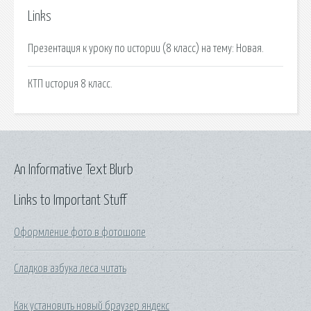
Links
Презентация к уроку по истории (8 класс) на тему: Новая.
КТП история 8 класс.
An Informative Text Blurb
Links to Important Stuff
Оформление фото в фотошопе
Сладков азбука леса читать
Как установить новый браузер яндекс