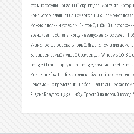
это многофункциональный скрипт для ВКонтакте, котор
компьютер, планшет или смартфон, и он поможет позвон
Можно с полным успехом. Быстрый, гибкий и осторожный
возникает проблема, когда не запускается браузер. Что
Учимся регистрировать новый. Яндекс.Почта для домен
Выбираем самый лучший браузер для Windows 10, 8.1 и W
Google Chrome, браузер от Google, сочетает в себе по
Mozilla Firefox. Firefox создан глобальной некоммерче
невозможно представить. Небольшая техническая помо
Яндекс.Браузер 19.3.0.2485. Простой на первый взгляд 