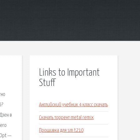
Links to Important
Stuff
тно
й?
Английский учебник 4 класс скачать
Дзен в
Скачать торрент metal remix
 его
Прошивка для sm t210
kOpt —