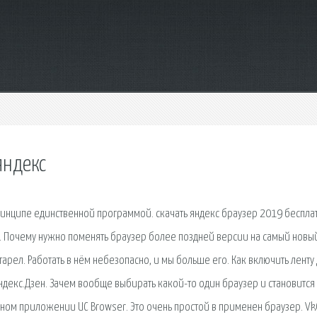
яндекс
ринципе единственной программой. cкачать яндекс браузер 2019 беспла
ть. Почему нужно поменять браузер более поздней версии на самый новы
арел. Работать в нём небезопасно, и мы больше его. Как включить ленту 
декс.Дзен. Зачем вообще выбирать какой-то один браузер и становится
ьном приложении UC Browser. Это очень простой в применен браузер. V