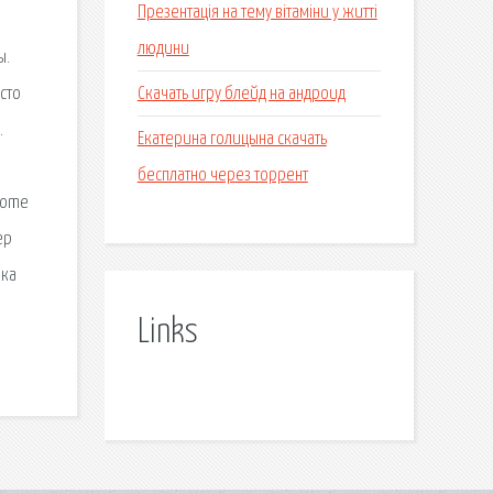
Презентація на тему вітаміни у житті
людини
ы.
Скачать игру блейд на андроид
сто
.
Екатерина голицына скачать
бесплатно через торрент
rome
ер
ека
Links