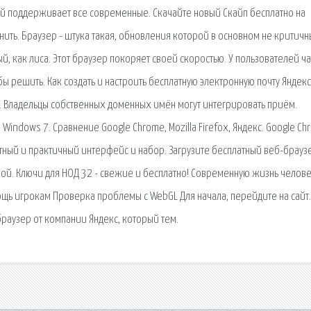
ый поддерживает все современные. Скачайте новый Скайп бесплатно на
ить. Браузер - штука такая, обновления которой в основном не критичн
, как лиса. Этот браузер покоряет своей скоростью. У пользователей ча
бы решить. Как создать и настроить бесплатную электронную почту Яндекс
а. Владельцы собственных доменных имён могут интегрировать приём.
indows 7. Сравнение Google Chrome, Mozilla Firefox, Яндекс. Google Ch
нятный и практичный интерфейс и набор. Загрузите бесплатный веб-брауз
ской. Ключи для НОД 32 - свежие и бесплатно! Современную жизнь челов
щь игрокам Проверка проблемы с WebGL Для начала, перейдите на сайт.
браузер от компании Яндекс, который тем.