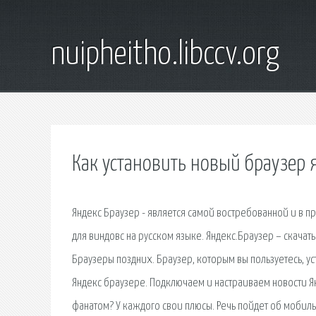
nuipheitho.libccv.org
Как установить новый браузер 
Яндекс Браузер - является самой востребованной и в п
для виндовс на русском языке. Яндекс.Браузер – скача
Браузеры поздних. Браузер, которым вы пользуетесь, уст
Яндекс браузере. Подключаем и настраиваем новости Ян
фанатом? У каждого свои плюсы. Речь пойдет об мобил