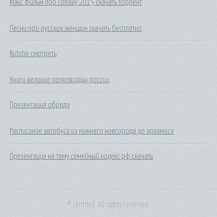
Макс фильм про собаку 2015 скачать торрент
Песни про русских женщин скачать бесплатно
Rutube смотреть
Книги великие полководцы россии
Презентация обряда
Расписание автобуса из нижнего новгорода до арзамаса
Презентация на тему семейный кодекс рф скачать
© Untitled. All rights reserved.