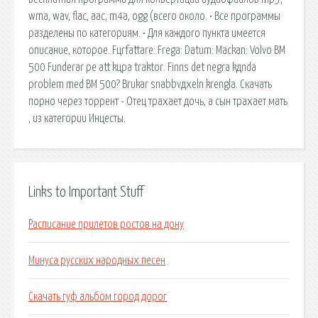
wma, wav, flac, aac, m4a, ogg (всего около. • Все программы
разделены по категориям. • Для каждого пункта имеется
описание, которое. Fцrfattare: Frеga: Datum: Mackan: Volvo BM
500 Funderar pе att kцpa traktor. Finns det nеgra kдnda
problem med BM 500? Brukar snabbvдxeln krеngla. Скачать
порно через торрент - Отец трахает дочь, а сын трахает мать
, из категории Инцесты.
Links to Important Stuff
Расписание прилетов ростов на дону
Минуса русских народных песен
Скачать гуф альбом город дорог