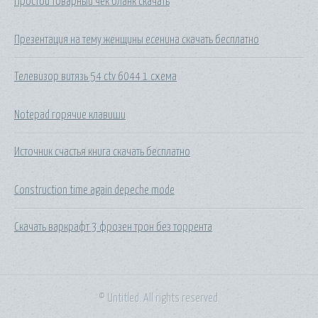
Простой товарный чек бланк скачать
Презентация на тему женщины есенина скачать бесплатно
Телевизор витязь 54 ctv 6044 1 схема
Notepad горячие клавиши
Источник счастья книга скачать бесплатно
Construction time again depeche mode
Скачать варкрафт 3 фрозен трон без торрента
© Untitled. All rights reserved.