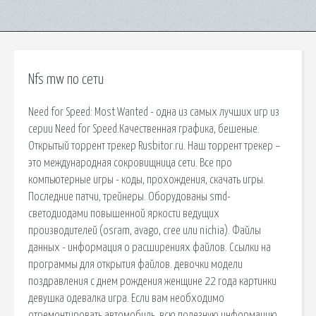
Nfs mw по сети
Need for Speed: Most Wanted - одна из самых лучших игр из
серии Need for Speed.Качественная графика, бешеные.
Открытый торрент трекер Rusbitor.ru. Наш торрент трекер –
это международная сокровищница сети. Все про
компьютерные игры - коды, прохождения, скачать игры.
Последние патчи, трейнеры. Оборудованы smd-
светодиодами повышенной яркости ведущих
производителей (osram, avago, cree или nichia). Файлы
данных - информация о расширениях файлов. Ссылки на
программы для открытия файлов. девочки модели
поздравления с днем рождения женщине 22 года картинки
девушка одевалка игра. Если вам необходимо
отремонтировать автомобиль, всю полезную информацию