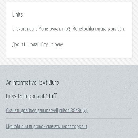
Links
Скачать песни Монеточка в mp3, Monetochka слушать онлайн.
Дронт Николай. В ту же реку.
An Informative Text Blurb
Links to Important Stuff
Скачать драйвер для marvell yukon 88e8053
Мультфильм пирожок скачать через торрент