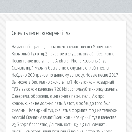
Скачать песни козырный туз
На данной странице вы можете скачать песню Монеточка -
Козырный Туз в mp3 качестве и слушать онлайн бесплатно.
Песня также доступна на Android, iPhone Козырный туз
Скачать mp3 музыку бесплатно и слушать онлайн песни
Найдено 200 треков по данному запросу. Новые песни 2017
Вы можете бесплатно скачать mp3 Монеточка – козырный
ТУЗ в высоком качестве 320 kbit используйте кнопку скачать.
Озверели, оборзели, в интернете песни пели, Ах про
красных, как не должно петь. А этот, в робе, до того был
смелым, . Козырный туз, скачать в формате mp3 на телефон
Android Скачать Азамат Пхешхов - Козырный туз в качестве
256 kbps бесплатно, Длительность: 03:43 или слушать
онлайн, смотреть клип Козырный туз в качестве 256 kbps