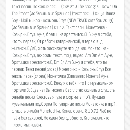
Текст песни. Похожие песни. (скачать) The Stooges - Down On
The Street (добавить в избранное) (текст песни) 02:51 Buma
Boy - Мой микро - козырный туз (NEW TRACK октябрь 2009)
(добавить в избранное) 01:42. Текст песни Монеточка -
Козырный туз. Ау-е, братишка арестантский, Вижу я с тебя,
что ты первак, От работы катаржанской, я теряю вид
жиганский Дай, хоть расскажу те что, да как. Монеточка -
Козырный туз, аккорды, текст, mp3, видео. Am Dm Am Ау-е,
братишка арестантский, Dm E7 Am Вижу я с тебя, что ты
первак. Текст песни(слова) Монеточка - Козырный туз Все
тексты песен(слова) Монеточка (Елизавета Монета) Ау-е,
братишка арестантский, Вижу я с тебя, что На музыкальном
портале Зайцев.нет Вы можете бесплатно скачать и слушать
онлайн песни Крестовыя туза в формате mp3. Лучшая
музыкальная подборка Популярные песни Монеточка в mp3,
слушать онлайн Monetochka. Конец осени. 8.10.72. Чай не
пьём без сухарей, Не едим без сдобного, Кто сказал, что
плохо мы живём.