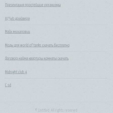
Презентация простейшие организмы
X75vb драйвера
Майк михаловиц
Моды для world of tanks скачать бесплатно
Договор найма квартиры комнаты скачать
Midnight club 4
С sd
© Untitled. All rights reserved.