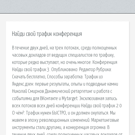
Найди свой трафик конференция
В течение двух дней, на трех потоках, среди полноценных
часовых докладов от ведущих специалистов по трафику,
которые редко выступают, но очень многое. Конференция
Найди свой трафик 3. Опубликовано: Редактор Рубрика:
Скачать бесплатно, Способы заработка. Трафик из
Яндекс.дзен: первые результаты, опыты и подводные камни
Николай Смирнов Динамический ретаргетинг и работа с
событиями для ВКонтакте и Mytarget. Эксклюзивная запись
всех потоков всех дней конференции Найди свой трафик 2 0
О чём?. Трафик нужен БЫСТРО, и он должен окупаться. Мы
живем в эпоху революционных изменений. Маркетинговые
инструменты стали другими, а конкуренция огромна. В
течение двух дней, среди полноценных часовых докладов от