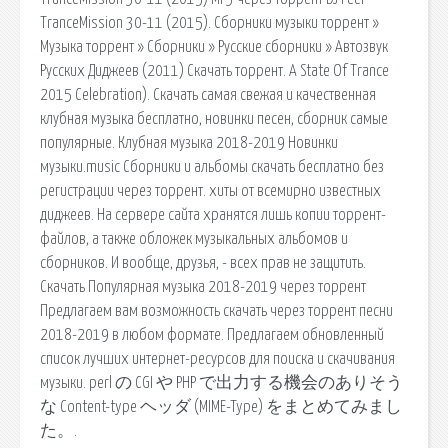
TranceMission 30-11 (2015). Сборники музыки торрент »
Музыка торрент » Сборники » Русские сборники » Автозвук
Русских Диджеев (2011) Скачать торрент. A State Of Trance
2015 Celebration). Скачать самая свежая и качественная
клубная музыка бесплатно, новинки песен, сборник самые
популярные. Клубная музыка 2018-2019 Новинки
музыки.music Сборники и альбомы скачать бесплатно без
регистрации через торрент. хиты от всемирно известных
диджеев. На сервере сайта хранятся лишь копии торрент-
файлов, а также обложек музыкальных альбомов и
сборников. И вообще, друзья, - всех прав не защитить.
Скачать Популярная музыка 2018-2019 через торрент
Предлагаем вам возможность скачать через торрент песни
2018-2019 в любом формате. Предлагаем обновленный
список лучших интернет-ресурсов для поиска и скачивания
музыки. perl の CGI や PHP で出力する機会のありそう
な Content-type ヘッダ (MIME-Type) をまとめてみまし
た。.